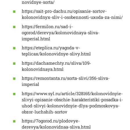
novidnye-sorta/
https://sait-pro-dachu.ru/opisanie-sortov-
kolonovidnyx-sliv-i-osobennosti-uxoda-za-nimi/
https://fermilon.ru/sad-i-
ogorod/derevya/kolonovidnaya-sliva-
imperial.html
https://eteplica.ru/yagoda-v-
teplicax/kolonovidnye-slivy.html
https://dachamechty.ru/sliva/109-
kolonovidnaya.html
https://remontanta.ru/sorta-slivi/356-sliva-
imperial
https://www.syl.ru/article/328165/kolonovidnyie-
slivyi-opisanie-obschie-harakteristiki-posadka-i-
uhod-slivyi-kolonovidnyie-dlya-podmoskovya-
obzor-luchshih-sortov
https://7ogorod.ru/plodovye-
derevya/kolonovidnaa-sliva.html