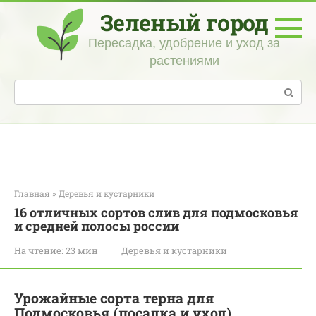
Перейти
Зеленый город
к
контенту
Пересадка, удобрение и уход за
растениями
Поиск:
Главная
»
Деревья и кустарники
16 отличных сортов слив для подмосковья
и средней полосы россии
На чтение:
23 мин
Деревья и кустарники
Урожайные сорта терна для
Подмосковья (посадка и уход)