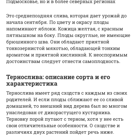
Подмосковье, но и в более северных регионах
Это среднепоздняя слива, которая дает урожай до
начала сентября. По цвету и окрасу плоды
напоминают яблоки. Кожица желтая, с красным
пятнышком на боку. Плоды округлые, не имеющие
брюшинного шва. Они обладают приятной
тонкозернистой мякотью, обладающей тонким
ароматом и приятной кислинкой. К неоспоримым
достоинствам следует отнести самоплодность.
Тернослива: описание сорта и его
характеристика
Тернослива имеет ряд сходств с каждым из своих
родителей. И если плоды сближают ее со сливой
домашней, то внешний вид дерева был во многом
унаследован от дикорастущего кустарника.
Терновку порой путают с терном, хотя у нее есть
свои отличительные особенности. О сходстве и
различиях двух растений пойдет речь ниже.