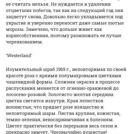
ее считать нельзя. Не нуждается в удалении
отцветших побегов, так как на следующий год они
зацветут снова. Довольно легко укладывается под
укрытие и уверенно переносит даже самые лютые
морозы. Замечено, что дольше живет как
корнесобственная, поэтому размножать ее лучше
черенкованием.
‘Westerland’
Изумительный шраб 1969 г., неповторимая по своей
красоте роза с яркими полумахровыми цветками
чашевидной формы. Сложная окраска в процессе
распускания меняется от огненно-оранжевой до
лососево-розовой. Золотисто-желтая середина
цветка светится изнутри. Края лепестков
волнистые, что придает розе изящество и
неповторимый шарм. Листва крупная, кожистая,
темно-зеленая, невосприимчивая к болезням.
Цветет практически без перерывов весь сезон и
прекрасно зимует. Чрезвычайно душистая!