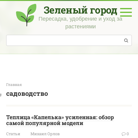
Перейти
Зеленый город
к
контенту
Пересадка, удобрение и уход за
растениями
Поиск:
Главная
садоводство
Теплица «Капелька» усиленная: обзор
самой популярной модели
Статьи
Михаил Орлов
0