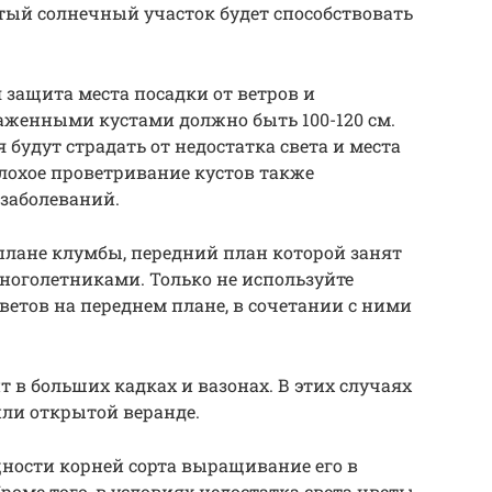
тый солнечный участок будет способствовать
защита места посадки от ветров и
аженными кустами должно быть 100-120 см.
будут страдать от недостатка света и места
лохое проветривание кустов также
заболеваний.
плане клумбы, передний план которой занят
оголетниками. Только не используйте
етов на переднем плане, в сочетании с ними
 в больших кадках и вазонах. В этих случаях
или открытой веранде.
ности корней сорта выращивание его в
оме того, в условиях недостатка света цветы