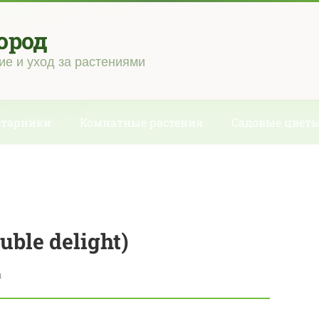
ород
ие и уход за растениями
старники
Комнатные растения
Садовые цвет
ble delight)
ы