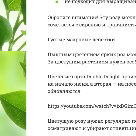
не подходит для выращиван
Обратите внимание! Эту розу можн
сочетается с сиренью и травянис
Густые махровые лепестки
Пышным цветением ярких роз можн
За цветущим растением нужен осо
Цветение сорта Double Delight прои
на начало июня, а вторая — на пос
обновляются.
https://youtube.com/watch?v=ixDGlmC
Цветущую розу нужно регулярно п
осматривают и убирают отцветшие