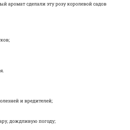
й аромат сделали эту розу королевой садов
ков;
я.
олезней и вредителей;
ару, дождливую погоду;