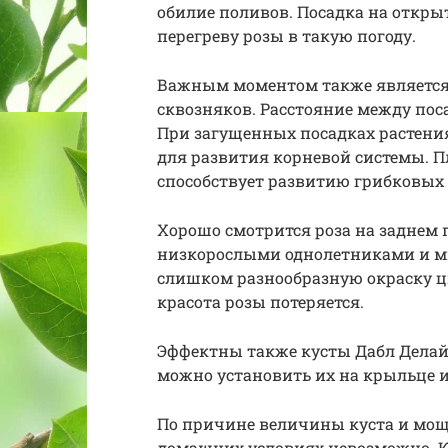
обилие поливов. Посадка на откры
перегреву розы в такую погоду.
Важным моментом также является 
сквозняков. Расстояние между пос
При загущенных посадках растения 
для развития корневой системы. П
способствует развитию грибковых 
Хорошо смотрится роза на заднем 
низкорослыми однолетниками и мн
слишком разнообразную окраску цв
красота розы потеряется.
Эффектны также кусты Дабл Делайт
можно установить их на крыльце 
По причине величины куста и мощ
домашних условиях невозможно. Кр