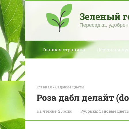
Перейти
к
Зеленый г
контенту
Пересадка, удобрен
Главная страница
Деревья и ку
Главная
»
Садовые цветы
Роза дабл делайт (dou
На чтение:
25 мин
Рубрика:
Садовые цвет