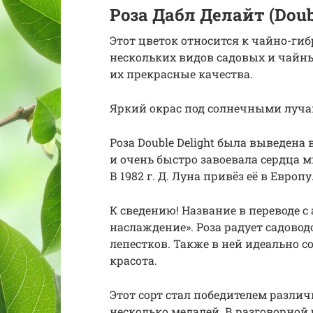
Роза Дабл Делайт (Doubl
Этот цветок относится к чайно-гиб
нескольких видов садовых и чайных
их прекрасные качества.
Яркий окрас под солнечными луч
Роза Double Delight была выведена
и очень быстро завоевала сердца м
В 1982 г. Д. Луна привёз её в Европу
К сведению! Название в переводе с
наслаждение». Роза радует садово
лепестков. Также в ней идеально 
красота.
Этот сорт стал победителем разли
несколько медалей. В разговорной 