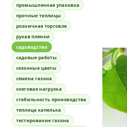
промышленная упаковка
прочные теплицы
розничная торговля
рукав пленки
садоводство
садовые работы
сезонные цветы
семена газона
снеговая нагрузка
стабильность производства
теплица капелька
тестирование газона