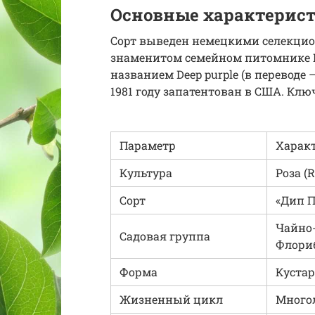
Основные характерис
Сорт выведен немецкими селекцио
знаменитом семейном питомнике Ko
названием Deep purple (в переводе
1981 году запатентован в США. Клю
Параметр
Харак
Культура
Роза (R
Сорт
«Дип П
Чайно-
Садовая группа
Флориб
Форма
Куста
Жизненный цикл
Много