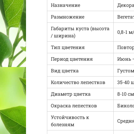
Назначение
Декора
Размножение
Вегета
Габариты куста (высота
0,8-1 м
/ ширина)
Тип цветения
Повто
Период цветения
Июнь 
Вид цветка
Густо
Количество лепестков
35-40 
Диаметр цветка
8-10 см
Окраска лепестков
Биколо
Устойчивость к
Средн
болезням