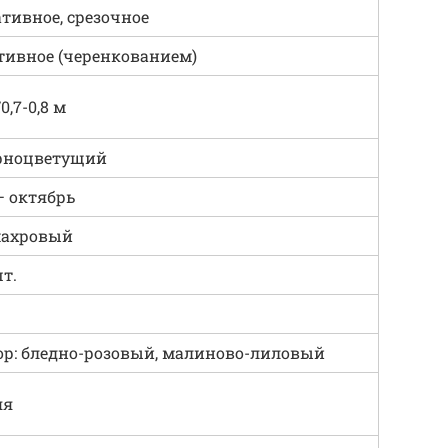
тивное, срезочное
тивное (черенкованием)
/0,7-0,8 м
рноцветущий
– октябрь
махровый
шт.
р: бледно-розовый, малиново-лиловый
яя