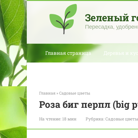
Перейти
к
Зеленый г
контенту
Пересадка, удобрен
Главная страница
Деревья и ку
Главная
»
Садовые цветы
Роза биг перпл (big p
На чтение:
18 мин
Рубрика:
Садовые цвет