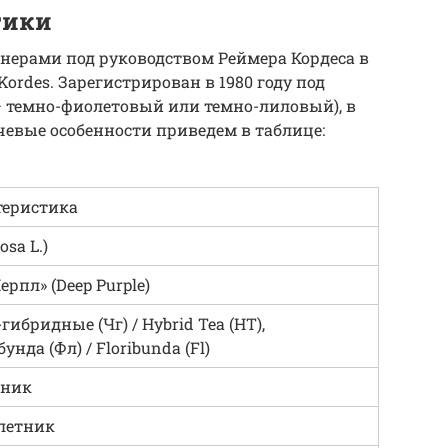
тики
нерами под руководством Реймера Кордеса в
rdes. Зарегистрирован в 1980 году под
 – темно-фиолетовый или темно-лиловый), в
чевые особенности приведем в таблице:
теристика
osa L.)
ерпл» (Deep Purple)
гибридные (Чг) / Hybrid Tea (HT),
унда (Фл) / Floribunda (Fl)
рник
летник