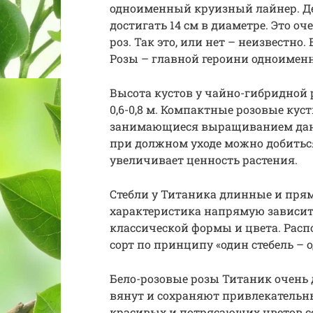
одноименный круизный лайнер. Дел
достигать 14 см в диаметре. Это 
роз. Так это, или нет – неизвестно.
Розы – главной героини одноимен
Высота кустов у чайно-гибридной р
0,6-0,8 м. Компактные розовые кус
занимающиеся выращиванием данно
при должном уходе можно добиться
увеличивает ценность растения.
Стебли у Титаника длинные и прям
характеристика напрямую зависит
классической формы и цвета. Расп
сорт по принципу «один стебель – 
Бело-розовые розы Титаник очень д
вянут и сохраняют привлекательный
красивых и потрясающих цветов со