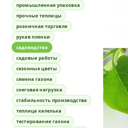
промышленная упаковка
прочные теплицы
розничная торговля
рукав пленки
садоводство
садовые работы
сезонные цветы
семена газона
снеговая нагрузка
стабильность производства
теплица капелька
тестирование газона