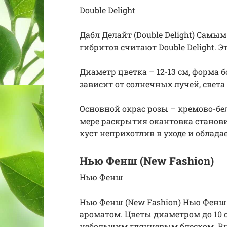
Double Delight
Дабл Делайт (Double Delight) Сам
гибритов считают Double Delight. Э
Диаметр цветка – 12-13 см, форма
зависит от солнечных лучей, света
Основной окрас розы – кремово-бе
мере раскрытия окантовка станови
куст неприхотлив в уходе и облад
Нью Фенш (New Fashion)
Нью Фенш
Нью Фенш (New Fashion) Нью Фенш
ароматом. Цветы диаметром до 10 
небольшим глянцевым блеском. Вн