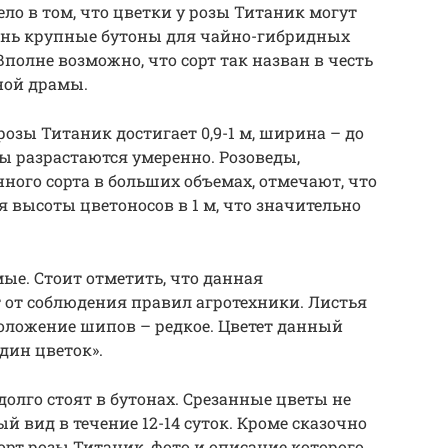
о в том, что цветки у розы Титаник могут
очень крупные бутоны для чайно-гибридных
 Вполне возможно, что сорт так назван в честь
ной драмы.
озы Титаник достигает 0,9-1 м, ширина – до
ты разрастаются умеренно. Розоведы,
го сорта в больших объемах, отмечают, что
 высоты цветоносов в 1 м, что значительно
ые. Стоит отметить, что данная
 от соблюдения правил агротехники. Листья
оложение шипов – редкое. Цветет данный
один цветок».
олго стоят в бутонах. Срезанные цветы не
 вид в течение 12-14 суток. Кроме сказочно
рт розы Титаник, фото и описание которого