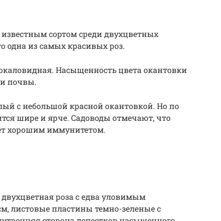
ым известным сортом среди двухцветных
то одна из самых красивых роз.
 бокаловидная. Насыщенность цвета окантовки
 и почвы.
лый с небольшой красной окантовкой. Но по
тся шире и ярче. Садоводы отмечают, что
ает хорошим иммунитетом.
 двухцветная роза с едва уловимым
см, листовые пластины темно-зеленые с
утренняя сторона лепестков насыщенного