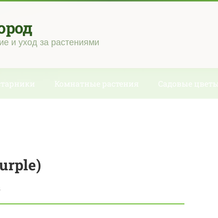
ород
ие и уход за растениями
старники
Комнатные растения
Садовые цвет
urple)
ы