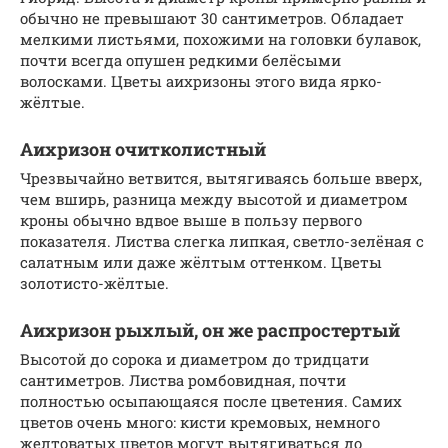
обычно не превышают 30 сантиметров. Обладает
мелкими листьями, похожими на головки булавок,
почти всегда опушен редкими белёсыми
волосками. Цветы аихризоны этого вида ярко-
жёлтые.
Аихризон очитколистный
Чрезвычайно ветвится, вытягиваясь больше вверх,
чем вширь, разница между высотой и диаметром
кроны обычно вдвое выше в пользу первого
показателя. Листва слегка липкая, светло-зелёная с
салатным или даже жёлтым оттенком. Цветы
золотисто-жёлтые.
Аихризон рыхлый, он же распростертый
Высотой до сорока и диаметром до тридцати
сантиметров. Листва ромбовидная, почти
полностью осыпающаяся после цветения. Самих
цветов очень много: кисти кремовых, немного
желтоватых цветов могут вытягиваться до