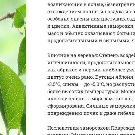
возникающие в ясные, безветренн
охлаждением почвы и воздуха из-з
особенно опасны для цветущих сад
и цветки. Адвективные заморозки
масс и обычно охватывают большие
продолжительными и сильными, ч
Влияние на деревья: Степень возде
интенсивности, продолжительности
как абрикос и персик, наиболее уя
цветут очень рано. Бутоны яблони 
-3.5°C, сливы – до -5.0°C, но расп
более высоких температурах. Моло
чувствительны к морозам, так как
сформирована. Сильные заморозки
повреждению почек и даже гибели 
Последствия заморозков: Поврежде
разному. Обморожение коры приво