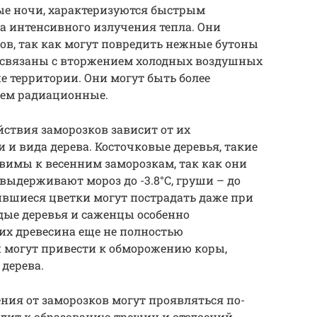
ые ночи, характеризуются быстрым
а интенсивного излучения тепла. Они
ов, так как могут повредить нежные бутоны
 связаны с вторжением холодных воздушных
 территории. Они могут быть более
ем радиационные.
йствия заморозков зависит от их
 и вида дерева. Косточковые деревья, такие
звимы к весенним заморозкам, так как они
выдерживают мороз до -3.8°C, груши – до
устившиеся цветки могут пострадать даже при
дые деревья и саженцы особенно
 их древесина еще не полностью
 могут привести к обморожению коры,
дерева.
ния от заморозков могут проявляться по-
дит к образованию трещин и отслоений.