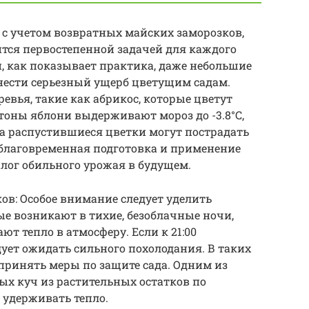
 с учетом возвратных майских заморозков,
тся первостепенной задачей для каждого
 и, как показывает практика, даже небольшие
ести серьезный ущерб цветущим садам.
евья, такие как абрикос, которые цветут
утоны яблони выдерживают мороз до -3.8°C,
°C, а распустившиеся цветки могут пострадать
 заблаговременная подготовка и применение
лог обильного урожая в будущем.
в: Особое внимание следует уделить
е возникают в тихие, безоблачные ночи,
ют тепло в атмосферу. Если к 21:00
едует ожидать сильного похолодания. В таких
принять меры по защите сада. Одним из
ых куч из растительных остатков по
 удерживать тепло.