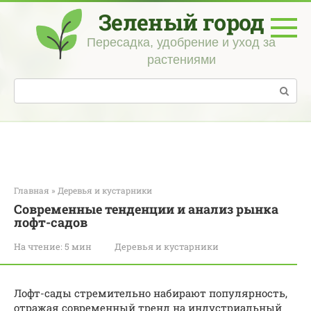
Перейти
Зеленый город
к
контенту
Пересадка, удобрение и уход за
растениями
Поиск:
Главная
»
Деревья и кустарники
Современные тенденции и анализ рынка
лофт-садов
На чтение:
5 мин
Деревья и кустарники
Лофт-сады стремительно набирают популярность,
отражая современный тренд на индустриальный