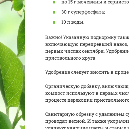
по 15 г мочевины и сернисто
30 г суперфосфата;
10 л воды.
Важно! Указанную подкормку также
включающую перепревший навоз, д
первых числах сентября. Удобрение
приствольного круга
Удобрение следует вносить в проц
Органическую добавку, включающу
компост используют в первых числ
процессе перекопки приствольного
Санитарную обрезку с удалением 
проводят весной. И также укорачи
удаляют увядшие цветы и старые 