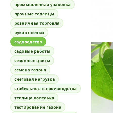
промышленная упаковка
прочные теплицы
розничная торговля
рукав пленки
садоводство
садовые работы
сезонные цветы
семена газона
снеговая нагрузка
стабильность производства
теплица капелька
тестирование газона