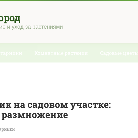
ород
ие и уход за растениями
старники
Комнатные растения
Садовые цвет
к на садовом участке:
, размножение
тарники