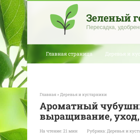
Перейти
к
Зеленый г
контенту
Пересадка, удобрен
Главная страница
Деревья и ку
Главная
»
Деревья и кустарники
Ароматный чубушни
выращивание, уход
На чтение:
21 мин
Рубрика:
Деревья и кус