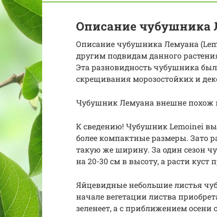
Описание чубушника 
Описание чубушника Лемуана (Lem
другим подвидам данного растения,
Эта разновидность чубушника был
скрещивания морозостойких и дек
Чубушник Лемуана внешне похож 
К сведению! Чубушник Lemoinei выр
более компактные размеры. Зато р
такую же ширину. За один сезон 
на 20-30 см в высоту, а расти куст
Яйцевидные небольшие листья чуб
начале вегетации листва приобрета
зеленеет, а с приближением осени 