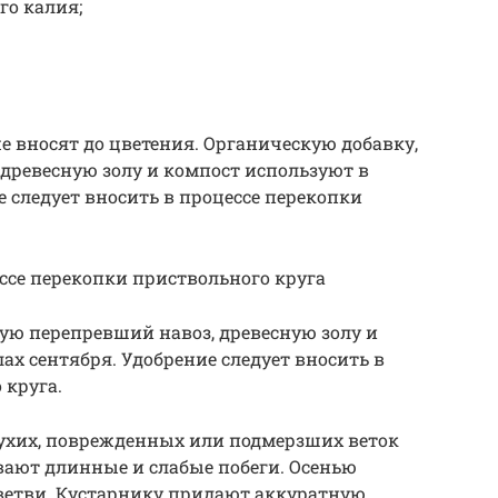
го калия;
 вносят до цветения. Органическую добавку,
ревесную золу и компост используют в
 следует вносить в процессе перекопки
ессе перекопки приствольного круга
ю перепревший навоз, древесную золу и
ах сентября. Удобрение следует вносить в
 круга.
сухих, поврежденных или подмерзших веток
вают длинные и слабые побеги. Осенью
ветви. Кустарнику придают аккуратную