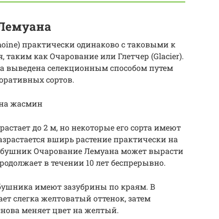
Лемуана
oine) практически одинаково с таковыми к
 таким как Очарование или Глетчер (Glacier).
а выведена селекционным способом путем
оративных сортов.
на жасмин
астает до 2 м, но некоторые его сорта имеют
азрастается вширь растение практически на
чубушник Очарование Лемуана может вырасти
 продолжает в течении 10 лет беспрерывно.
ушника имеют зазубрины по краям. В
ет слегка желтоватый оттенок, затем
снова меняет цвет на желтый.