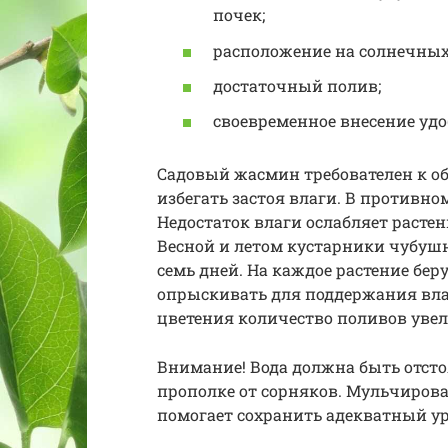
почек;
расположение на солнечных
достаточный полив;
своевременное внесение удо
Садовый жасмин требователен к о
избегать застоя влаги. В противн
Недостаток влаги ослабляет расте
Весной и летом кустарники чубуш
семь дней. На каждое растение бер
опрыскивать для поддержания влаг
цветения количество поливов уве
Внимание! Вода должна быть отст
прополке от сорняков. Мульчирова
помогает сохранить адекватный у