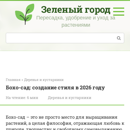
Перейти
Зеленый город
к
контенту
Пересадка, удобрение и уход за
растениями
Поиск:
Главная
»
Деревья и кустарники
Бохо-сад: создание стиля в 2026 году
На чтение:
6 мин
Деревья и кустарники
Бохо-сад – это не просто место для выращивания
растений, а целая философия, отражающая любовь к
природе, творчеству и свободному самовыражению.