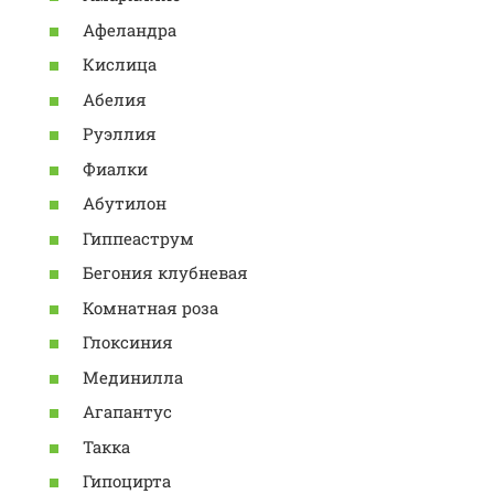
Афеландра
Кислица
Абелия
Руэллия
Фиалки
Абутилон
Гиппеаструм
Бегония клубневая
Комнатная роза
Глоксиния
Мединилла
Агапантус
Такка
Гипоцирта