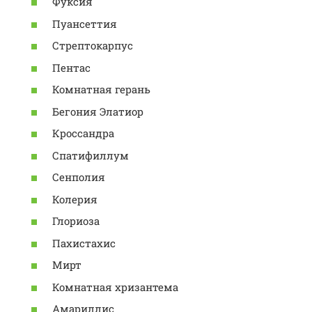
Фуксия
Пуансеттия
Стрептокарпус
Пентас
Комнатная герань
Бегония Элатиор
Кроссандра
Спатифиллум
Сенполия
Колерия
Глориоза
Пахистахис
Мирт
Комнатная хризантема
Амариллис