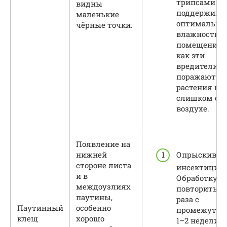
трипсами н
видны
поддержива
маленькие
оптимальну
чёрные точки.
влажность в
помещении, 
как эти
вредители ч
поражают
растения пр
слишком су
воздухе.
Появление на
нижней
Опрыскиван
стороне листа
инсектицид
и в
Обработку
междоузлиях
повторить 2
паутины,
раза с
Паутинный
особенно
промежутко
клещ
хорошо
1–2 недели.