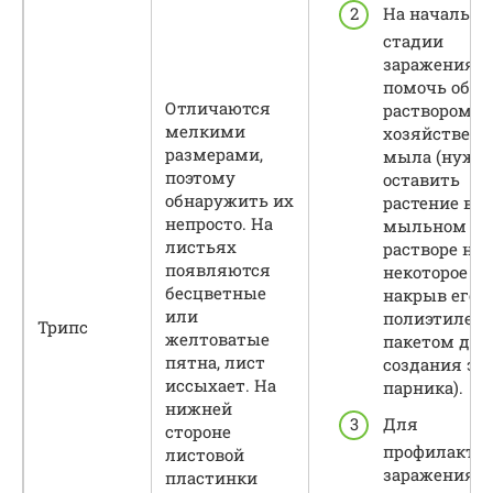
На начально
стадии
заражения 
помочь обра
Отличаются
раствором
мелкими
хозяйственн
размерами,
мыла (нужн
поэтому
оставить
обнаружить их
растение в
непросто. На
мыльном
листьях
растворе на
появляются
некоторое вр
бесцветные
накрыв его
или
полиэтилен
Трипс
желтоватые
пакетом для
пятна, лист
создания эф
иссыхает. На
парника).
нижней
Для
стороне
профилакти
листовой
заражения
пластинки