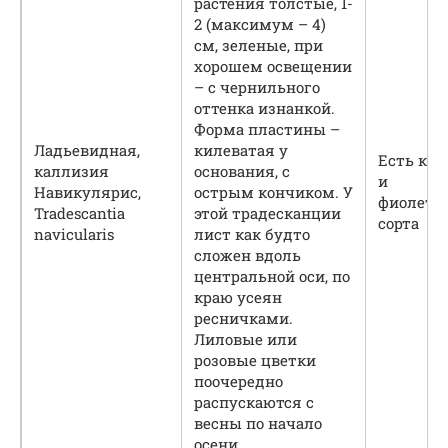
растения толстые, 1-
2 (максимум – 4)
см, зеленые, при
хорошем освещении
– с чернильного
оттенка изнанкой.
Форма пластины –
Ладьевидная,
килеватая у
Есть кра
каллизия
основания, с
и
Навикулярис,
острым кончиком. У
фиолето
Tradescantia
этой традесканции
сорта
navicularis
лист как будто
сложен вдоль
центральной оси, по
краю усеян
ресничками.
Лиловые или
розовые цветки
поочередно
распускаются с
весны по начало
осени.