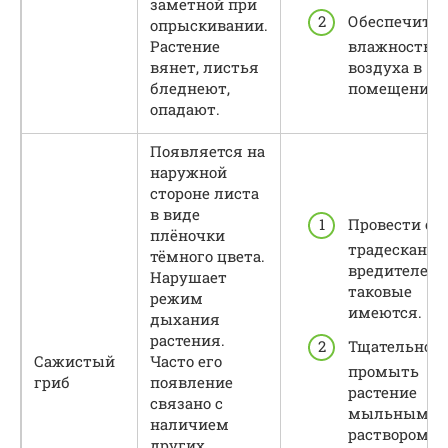
заметной при
Обеспечить
опрыскивании.
Растение
влажность
вянет, листья
воздуха в
бледнеют,
помещении.
опадают.
Появляется на
наружной
стороне листа
в виде
Провести оч
плёночки
традесканци
тёмного цвета.
вредителей, 
Нарушает
таковые
режим
имеются.
дыхания
растения.
Тщательно
Сажистый
Часто его
промыть
гриб
появление
растение
связано с
мыльным
наличием
раствором,
других