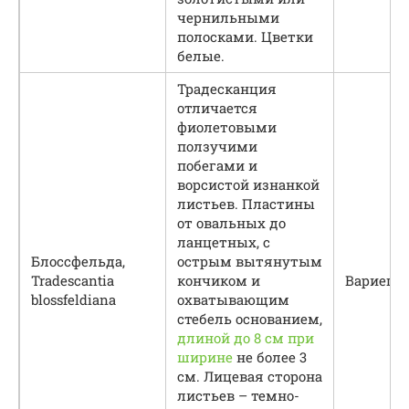
чернильными
полосками. Цветки
белые.
Традесканция
отличается
фиолетовыми
ползучими
побегами и
ворсистой изнанкой
листьев. Пластины
от овальных до
ланцетных, с
Блоссфельда,
острым вытянутым
Tradescantia
кончиком и
Вариегат
blossfeldiana
охватывающим
стебель основанием,
длиной до 8 см при
ширине
не более 3
см. Лицевая сторона
листьев – темно-