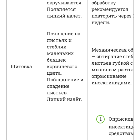
скручиваются.
обработку
Появляется
рекомендуется
липкий налёт.
повторить через 2–
недели.
Появление на
листьях и
стеблях
Механическая обра
маленьких
— обтирание стебле
бляшек
листьев губкой с
Щитовка
коричневого
мыльным растворо
цвета.
опрыскивание
Побледнение и
инсектицидами.
опадение
листьев.
Липкий налёт.
Опрыскиван
инсектицид
средствами.