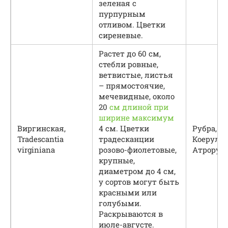
зеленая с
пурпурным
отливом. Цветки
сиреневые.
Растет до 60 см,
стебли ровные,
ветвистые, листья
– прямостоячие,
мечевидные, около
20
см длиной при
ширине максимум
Виргинская,
4 см. Цветки
Рубра, Ро
Tradescantia
традесканции
Коерулеа
virginiana
розово-фиолетовые,
Атроруб
крупные,
диаметром до 4 см,
у сортов могут быть
красными или
голубыми.
Раскрываются в
июле-августе.