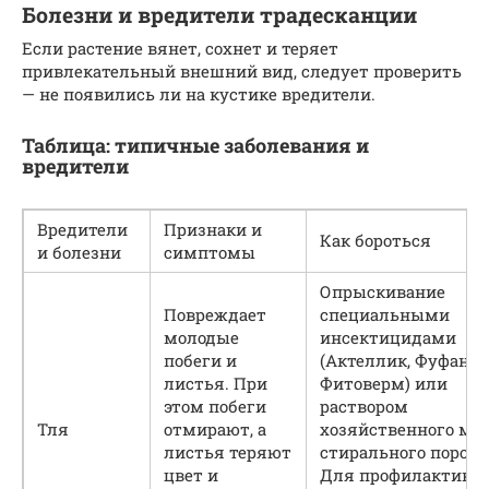
Болезни и вредители традесканции
Если растение вянет, сохнет и теряет
привлекательный внешний вид, следует проверить
— не появились ли на кустике вредители.
Таблица: типичные заболевания и
вредители
Вредители
Признаки и
Как бороться
и болезни
симптомы
Опрыскивание
Повреждает
специальными
молодые
инсектицидами
побеги и
(Актеллик, Фуфанон
листья. При
Фитоверм) или
этом побеги
раствором
Тля
отмирают, а
хозяйственного мы
листья теряют
стирального порошк
цвет и
Для профилактики