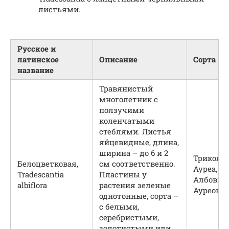
листьями.
Русское и
латинское
Описание
Сорта
название
Травянистый
многолетник с
ползучими
коленчатыми
стеблями. Листья
яйцевидные, длина,
ширина – до 6 и 2
Триколор
Белоцветковая,
см соответственно.
Ауреа,
Tradescantia
Пластины у
Албовита
albiflora
растения зеленые
Ауреови
однотонные, сорта –
с белыми,
серебристыми,
золотистыми или