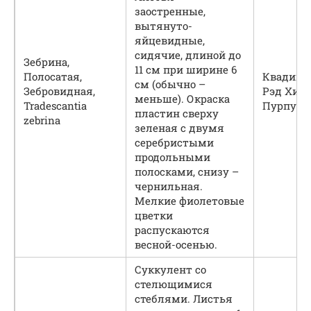
заостренные,
вытянуто-
яйцевидные,
сидячие, длиной до
Зебрина,
11 см при ширине 6
Полосатая,
Квадикол
см (обычно –
Зебровидная,
Рэд Хилл
меньше). Окраска
Tradescantia
Пурпузи
пластин сверху
zebrina
зеленая с двумя
серебристыми
продольными
полосками, снизу –
чернильная.
Мелкие фиолетовые
цветки
распускаются
весной-осенью.
Суккулент со
стелющимися
стеблями. Листья