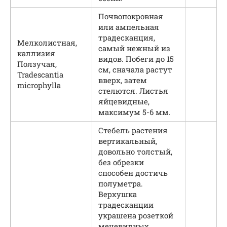
Почвопокровная
или ампельная
традесканция,
Мелколистная,
самый нежный из
каллизия
видов. Побеги до 15
Ползучая,
см, сначала растут
Tradescantia
вверх, затем
microphylla
стелются. Листья
яйцевидные,
максимум 5-6 мм.
Стебель растения
вертикальный,
довольно толстый,
без обрезки
способен достичь
полуметра.
Верхушка
традесканции
украшена розеткой
мечевидных