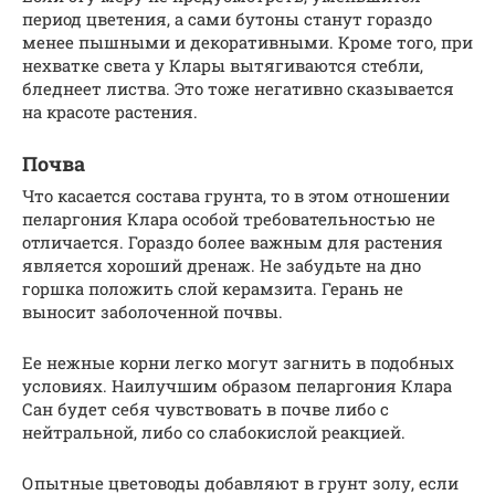
период цветения, а сами бутоны станут гораздо
менее пышными и декоративными. Кроме того, при
нехватке света у Клары вытягиваются стебли,
бледнеет листва. Это тоже негативно сказывается
на красоте растения.
Почва
Что касается состава грунта, то в этом отношении
пеларгония Клара особой требовательностью не
отличается. Гораздо более важным для растения
является хороший дренаж. Не забудьте на дно
горшка положить слой керамзита. Герань не
выносит заболоченной почвы.
Ее нежные корни легко могут загнить в подобных
условиях. Наилучшим образом пеларгония Клара
Сан будет себя чувствовать в почве либо с
нейтральной, либо со слабокислой реакцией.
Опытные цветоводы добавляют в грунт золу, если