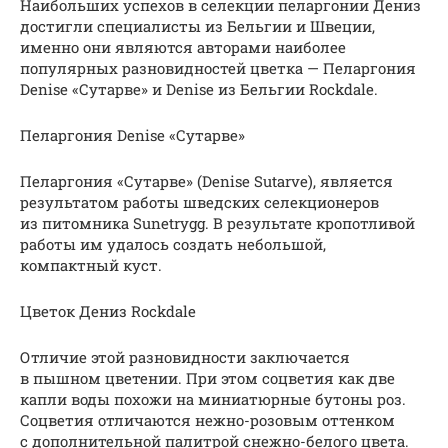
Наибольших успехов в селекции пеларгонии Дениз
достигли специалисты из Бельгии и Швеции,
именно они являются авторами наиболее
популярных разновидностей цветка — Пеларгония
Denise «Сутарве» и Denise из Бельгии Rockdale.
Пеларгония Denise «Сутарве»
Пеларгония «Сутарве» (Denise Sutarve), является
результатом работы шведских селекционеров
из питомника Sunetrygg. В результате кропотливой
работы им удалось создать небольшой,
компактный куст.
Цветок Дениз Rockdale
Отличие этой разновидности заключается
в пышном цветении. При этом соцветия как две
капли воды похожи на миниатюрные бутоны роз.
Соцветия отличаются нежно-розовым оттенком
с дополнительной палитрой снежно-белого цвета.