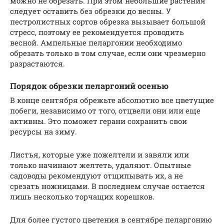
можно не обрезать. При этом небольшие растения
следует оставить без обрезки до весны. У
пестролистных сортов обрезка вызывает большой
стресс, поэтому ее рекомендуется проводить
весной. Ампельные пеларгонии необходимо
обрезать только в том случае, если они чрезмерно
разрастаются.
Порядок обрезки пеларгоний осенью
В конце сентября обрежьте абсолютно все цветущие
побеги, независимо от того, отцвели они или еще
активны. Это поможет герани сохранить свои
ресурсы на зиму.
Листья, которые уже пожелтели и завяли или
только начинают желтеть, удаляют. Опытные
садоводы рекомендуют отщипывать их, а не
срезать ножницами. В последнем случае остается
лишь несколько торчащих корешков.
Для более густого цветения в сентябре пеларгонию