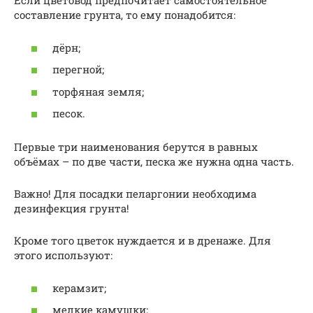
Если цветовод предпочитает самостоятельное
составление грунта, то ему понадобится:
дёрн;
перегной;
торфяная земля;
песок.
Первые три наименования берутся в равных
объёмах – по две части, песка же нужна одна часть.
Важно! Для посадки пеларгонии необходима
дезинфекция грунта!
Кроме того цветок нуждается и в дренаже. Для
этого используют:
керамзит;
мелкие камушки;