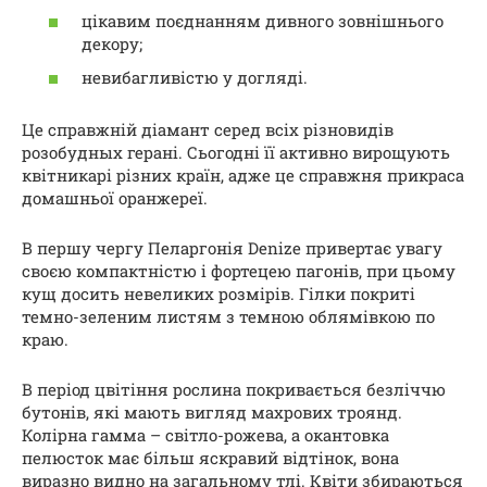
цікавим поєднанням дивного зовнішнього
декору;
невибагливістю у догляді.
Це справжній діамант серед всіх різновидів
розобудных герані. Сьогодні її активно вирощують
квітникарі різних країн, адже це справжня прикраса
домашньої оранжереї.
В першу чергу Пеларгонія Denize привертає увагу
своєю компактністю і фортецею пагонів, при цьому
кущ досить невеликих розмірів. Гілки покриті
темно-зеленим листям з темною облямівкою по
краю.
В період цвітіння рослина покривається безліччю
бутонів, які мають вигляд махрових троянд.
Колірна гамма – світло-рожева, а окантовка
пелюсток має більш яскравий відтінок, вона
виразно видно на загальному тлі. Квіти збираються