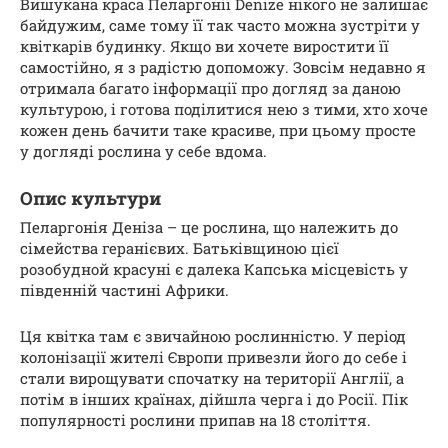
Вишукана краса Пеларгонії Denize нікого не залишає
байдужим, саме тому її так часто можна зустріти у
квіткарів будинку. Якщо ви хочете виростити її
самостійно, я з радістю допоможу. Зовсім недавно я
отримала багато інформації про догляд за даною
культурою, і готова поділитися нею з тими, хто хоче
кожен день бачити таке красиве, при цьому просте
у догляді рослина у себе вдома.
Опис культури
Пеларгонія Деніза – це рослина, що належить до
сімейства геранієвих. Батьківщиною цієї
розобудной красуні є далека Капська місцевість у
південній частині Африки.
Ця квітка там є звичайною рослинністю. У період
колонізації жителі Європи привезли його до себе і
стали вирощувати спочатку на території Англії, а
потім в інших країнах, дійшла черга і до Росії. Пік
популярності рослини припав на 18 століття.