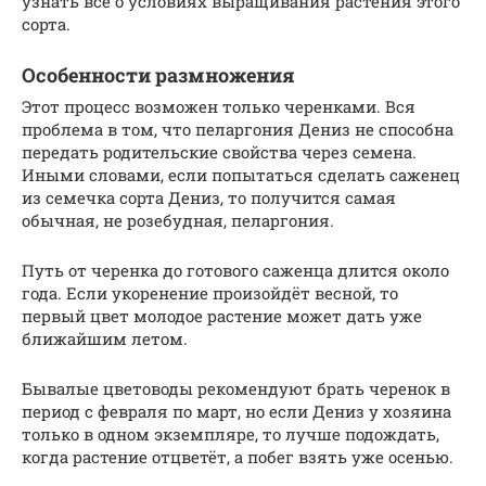
узнать все о условиях выращивания растения этого
сорта.
Особенности размножения
Этот процесс возможен только черенками. Вся
проблема в том, что пеларгония Дениз не способна
передать родительские свойства через семена.
Иными словами, если попытаться сделать саженец
из семечка сорта Дениз, то получится самая
обычная, не розебудная, пеларгония.
Путь от черенка до готового саженца длится около
года. Если укоренение произойдёт весной, то
первый цвет молодое растение может дать уже
ближайшим летом.
Бывалые цветоводы рекомендуют брать черенок в
период с февраля по март, но если Дениз у хозяина
только в одном экземпляре, то лучше подождать,
когда растение отцветёт, а побег взять уже осенью.