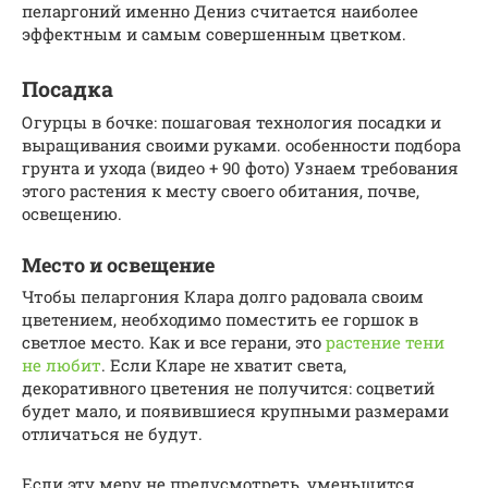
пеларгоний именно Дениз считается наиболее
эффектным и самым совершенным цветком.
Посадка
Огурцы в бочке: пошаговая технология посадки и
выращивания своими руками. особенности подбора
грунта и ухода (видео + 90 фото) Узнаем требования
этого растения к месту своего обитания, почве,
освещению.
Место и освещение
Чтобы пеларгония Клара долго радовала своим
цветением, необходимо поместить ее горшок в
светлое место. Как и все герани, это
растение тени
не любит
. Если Кларе не хватит света,
декоративного цветения не получится: соцветий
будет мало, и появившиеся крупными размерами
отличаться не будут.
Если эту меру не предусмотреть, уменьшится