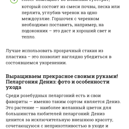
который состоит из смеси почвы, песка или
перлита, углубив черенок на одно
междоузлие. Горшочек с черенком
необходимо поставить, например, на
подоконник – это даст и хороший свет и
тепло.
Лучше использовать прозрачный стакан из
пластика – это позволит наглядно убедиться в
состоявшемся укоренении.
Выращиваем прекрасное своими руками!
Пеларгония Дениз: фото и особенности
ухода
Среди розебудных пеларгоний есть и свои
фавориты — именно таким сортом является Дениз.
Это растение — наиболее желанный цветок для
большинства любителей пеларгоний: Дениз
ценится за исключительную внешнюю красоту,
сочетающуюся с неприхотливостью в уходе и