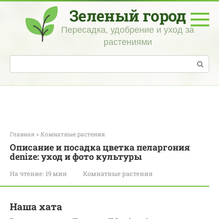
Перейти
Зеленый город
к
контенту
Пересадка, удобрение и уход за
растениями
Поиск:
Главная
»
Комнатные растения
Описание и посадка цветка пеларгония
denize: уход и фото культуры
На чтение:
19 мин
Комнатные растения
Наша хата