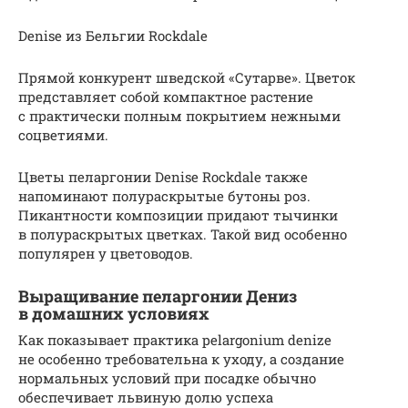
Denise из Бельгии Rockdale
Прямой конкурент шведской «Сутарве». Цветок
представляет собой компактное растение
с практически полным покрытием нежными
соцветиями.
Цветы пеларгонии Denise Rockdale также
напоминают полураскрытые бутоны роз.
Пикантности композиции придают тычинки
в полураскрытых цветках. Такой вид особенно
популярен у цветоводов.
Выращивание пеларгонии Дениз
в домашних условиях
Как показывает практика pelargonium denize
не особенно требовательна к уходу, а создание
нормальных условий при посадке обычно
обеспечивает львиную долю успеха