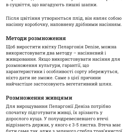
в суцвіття, що нагадують пишні шапки.
Після цвітіння утворюється плід, він являє собою
насінну коробочку, наповнену дрібними насінням.
Методи розмноження
Щоб виростити квітку Пеларгонія Denise, можна
використовувати два методу – насіннєвий і
живцювання. Якщо використовувати насіння для
розмноження культури, гарантії, що
характеристики і особливості сорту збережуться,
ніхто дати не зможе. Саме з цієї причини
найчастіше застосовують вегетативний шлях.
Розмноження живцями
Для вирощування Пеларгонії Деніза потрібно
спочатку підготувати живці, їх зрізають у
дорослого куща. У полуодревесневшего втечі
відрізають держак, у якого є 3-5 листка. Втеча має
бути саме так, адже з зеленого стебла трав’янистої