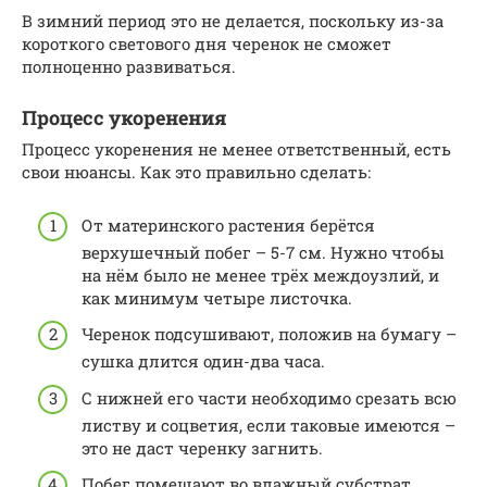
В зимний период это не делается, поскольку из-за
короткого светового дня черенок не сможет
полноценно развиваться.
Процесс укоренения
Процесс укоренения не менее ответственный, есть
свои нюансы. Как это правильно сделать:
От материнского растения берётся
верхушечный побег – 5-7 см. Нужно чтобы
на нём было не менее трёх междоузлий, и
как минимум четыре листочка.
Черенок подсушивают, положив на бумагу –
сушка длится один-два часа.
С нижней его части необходимо срезать всю
листву и соцветия, если таковые имеются –
это не даст черенку загнить.
Побег помещают во влажный субстрат,