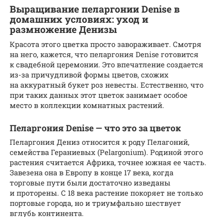
Выращивание пеларгонии Denise в
домашних условиях: уход и
размножение Денизы
Красота этого цветка просто завораживает. Смотря
на него, кажется, что пеларгония Denise готовится
к свадебной церемонии. Это впечатление создается
из-за причудливой формы цветов, схожих
на аккуратный букет роз невесты. Естественно, что
при таких данных этот цветок занимает особое
место в коллекции комнатных растений.
Пеларгония Denise — что это за цветок
Пеларгония Дениз относится к роду Пелагоний,
семейства Гераниевых (Pelargonium). Родиной этого
растения считается Африка, точнее южная ее часть.
Завезена она в Европу в конце 17 века, когда
торговые пути были достаточно изведаны
и проторены. С 18 века растение покоряет не только
портовые города, но и триумфально шествует
вглубь континента.