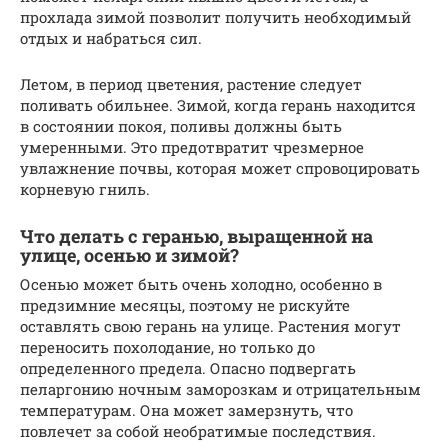
прохлада зимой позволит получить необходимый
отдых и набраться сил.
Летом, в период цветения, растение следует
поливать обильнее. Зимой, когда герань находится
в состоянии покоя, поливы должны быть
умеренными. Это предотвратит чрезмерное
увлажнение почвы, которая может спровоцировать
корневую гниль.
Что делать с геранью, выращенной на
улице, осенью и зимой?
Осенью может быть очень холодно, особенно в
предзимние месяцы, поэтому не рискуйте
оставлять свою герань на улице. Растения могут
переносить похолодание, но только до
определенного предела. Опасно подвергать
пеларгонию ночным заморозкам и отрицательным
температурам. Она может замерзнуть, что
повлечет за собой необратимые последствия.