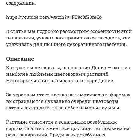
содержании.
https://youtube.com/watch?v=FB8c3fG3mCo
В статье мы подробно рассмотрим особенности этой
пеларгонии, узнаем, как правильно ее посадить, как
ухаживать для пышного декоративного цветения.
Описание
Как уже выше сказали, пеларгония Дениз — одно из
наиболее любимых цветоводами растений.
Некоторые из них называют этот сорт Денис.
За черенком этого цветка на тематических форумах
выстраиваются буквально очереди: цветоводы
готовы выкладывать за побег немалые суммы.
Растение относится к зональным розебудным
сортам, поэтому имеет все достоинства похожих на
розы пеларгоний. Среди всех розебудных