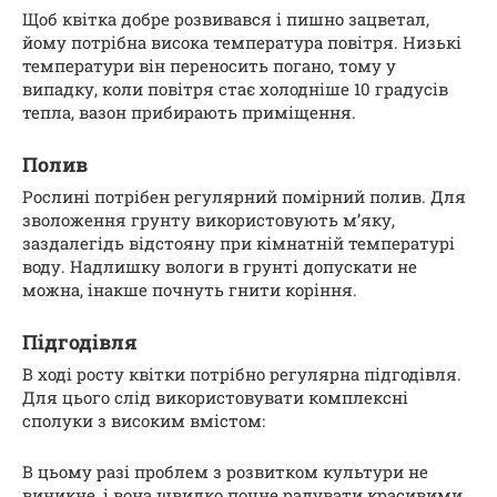
Щоб квітка добре розвивався і пишно зацветал,
йому потрібна висока температура повітря. Низькі
температури він переносить погано, тому у
випадку, коли повітря стає холодніше 10 градусів
тепла, вазон прибирають приміщення.
Полив
Рослині потрібен регулярний помірний полив. Для
зволоження грунту використовують м’яку,
заздалегідь відстояну при кімнатній температурі
воду. Надлишку вологи в грунті допускати не
можна, інакше почнуть гнити коріння.
Підгодівля
В ході росту квітки потрібно регулярна підгодівля.
Для цього слід використовувати комплексні
сполуки з високим вмістом:
В цьому разі проблем з розвитком культури не
виникне, і вона швидко почне радувати красивими