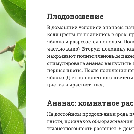
Плодоношение
В домашних условиях ананасы начин
Если цветы не появились в срок, п
яблоко и разрезается пополам. По
частью вниз). Вторую половину кла
накрывают полиэтиленовым пакет
стимулировать ананас выпустить ц
первые цветы. После появления п
яблоко. Для полноценного цветения
цветка вырастает плод.
Ананас: комнатное ра
На достойном продолжения рода пл
гнили, признаков обмораживания 
жизнеспособность растения. В дом