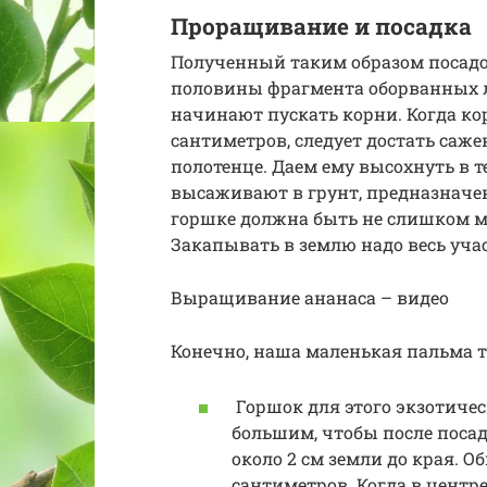
Проращивание и посадка
Полученный таким образом посадо
половины фрагмента оборванных ли
начинают пускать корни. Когда ко
сантиметров, следует достать саже
полотенце. Даем ему высохнуть в т
высаживают в грунт, предназнач
горшке должна быть не слишком м
Закапывать в землю надо весь учас
Выращивание ананаса – видео
Конечно, наша маленькая пальма т
Горшок для этого экзотичес
большим, чтобы после посад
около 2 см земли до края. О
сантиметров. Когда в центр