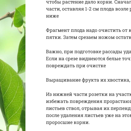
чтобы растение дало корни. Сначал
части, оставляя 1-2 см плода возле
ниже
Фрагмент плода надо очистить от 
пятки. Затем срезаем ножом остат
Важно, при подготовке рассады уда
Если на срезе виднеются белые точ
повреждать при очистке
Выращивание фрукта их хвостика,
Из нижней части розетки на участк
избежать повреждения прорастающ
листьев ствол, отрывая их перпен
после удаления листьев уже на эт
проросшие корни.