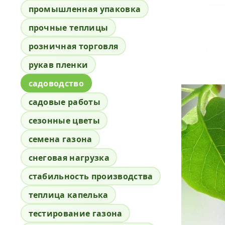
промышленная упаковка
прочные теплицы
розничная торговля
рукав пленки
садоводство
садовые работы
сезонные цветы
семена газона
снеговая нагрузка
стабильность производства
теплица капелька
тестирование газона