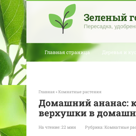
Перейти
к
Зеленый г
контенту
Пересадка, удобрен
Главная страница
Деревья и ку
Главная
»
Комнатные растения
Домашний ананас: к
верхушки в домашн
На чтение:
22 мин
Рубрика:
Комнатные ра