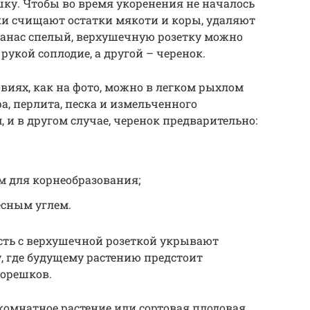
шку. Чтобы во время укоренения не началось
тки счищают остатки мякоти и коры, удаляют
нанас спелый, верхушечную розетку можно
рукой соплодие, а другой – черенок.
виях, как на фото, можно в легком рыхлом
фа, перлита, песка и измельченного
м, и в другом случае, черенок предварительно:
 для корнеобразования;
сным углем.
ть с верхушечной розеткой укрывают
, где будущему растению предстоит
корешков.
 комнатное растение или сортовая плодовая