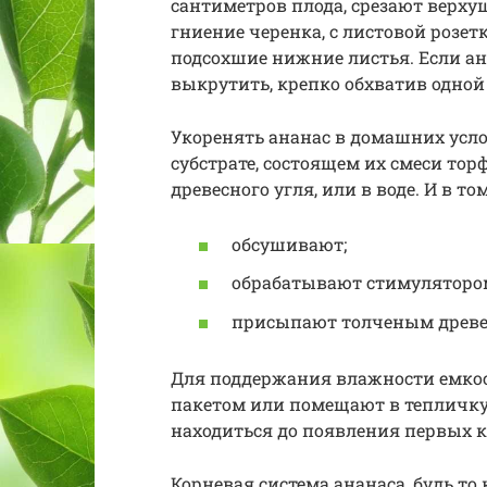
сантиметров плода, срезают верху
гниение черенка, с листовой розе
подсохшие нижние листья. Если а
выкрутить, крепко обхватив одной 
Укоренять ананас в домашних усло
субстрате, состоящем их смеси тор
древесного угля, или в воде. И в то
обсушивают;
обрабатывают стимулятором
присыпают толченым древе
Для поддержания влажности емкос
пакетом или помещают в тепличку
находиться до появления первых 
Корневая система ананаса, будь то