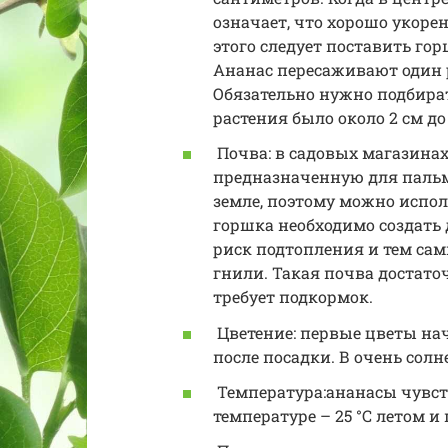
означает, что хорошо укоре
этого следует поставить гор
Ананас пересаживают один ра
Обязательно нужно подбира
растения было около 2 см до 
Почва: в садовых магазинах
предназначенную для пальм.
земле, поэтому можно испол
горшка необходимо создать
риск подтопления и тем са
гнили. Такая почва достато
требует подкормок.
Цветение: первые цветы нач
после посадки. В очень сол
Температура:ананасы чувст
температуре – 25 °C летом и