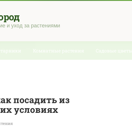
ород
ие и уход за растениями
старники
Комнатные растения
Садовые цвет
ак посадить из
их условиях
стения