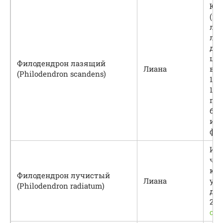
Юв
(не
лис
лис
дли
шир
Филодендрон лазящий
Лиана
взр
(Philodendron scandens)
18–
12–
пл
быт
ил
фо
Им
чер
ко
Филодендрон лучистый
Лиана
усл
(Philodendron radiatum)
дос
20 
см