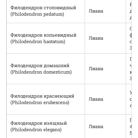
Раз
Филодендрон стоповидный
Лиана
дол
(Philodendron pedatum)
дли
Ст
Филодендрон копьевидный
фор
Лиана
(Philodendron hastatum)
сер
35–
Про
Филодендрон домашний
чут
Лиана
(Philodendron domesticum)
кон
30–
Уд
Филодендрон краснеющий
Лиана
се
(Philodendron erubescens)
лис
Пе
Филодендрон изящный
Лиана
40–
(Philodendron elegans)
50–