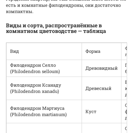
есть и комнатные филодендроны, они достаточно
компактны.
Виды и сорта, распространённые в
комнатном цветоводстве — таблица
Фор
Вид
Форма
лис
Филодендрон Селло
Пер
Древовидный
(Philodendron selloum)
60–
Вы
Филодендрон Ксанаду
Древесный
кру
(Philodendron xanadu)
дол
Се
Филодендрон Мартиуса
Куст
фор
(Philodendron martianum)
дли
От