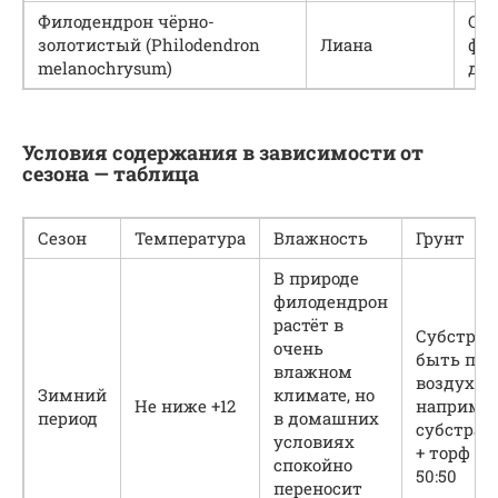
Филодендрон чёрно-
Се
золотистый (Philodendron
Лиана
фор
melanochrysum)
дли
Условия содержания в зависимости от
сезона — таблица
Сезон
Температура
Влажность
Грунт
В природе
филодендрон
растёт в
Субстрат
очень
быть пор
влажном
воздухо
Зимний
климате, но
Не ниже +12
например
период
в домашних
субстрат
условиях
+ торф в
спокойно
50:50
переносит