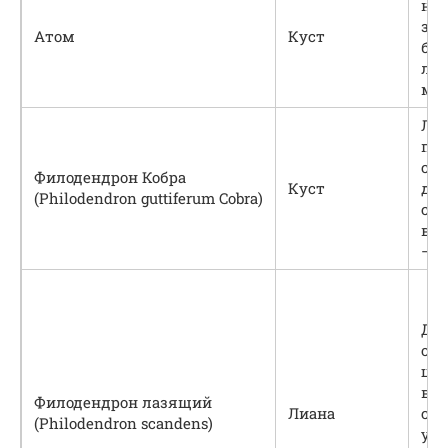
не
за
Атом
Куст
бл
ли
ме
Ли
про
ст
Филодендрон Кобра
Куст
дос
(Philodendron guttiferum Cobra)
см 
вер
— д
Дл
оче
цел
вы
Филодендрон лазящий
Лиана
сер
(Philodendron scandens)
уд