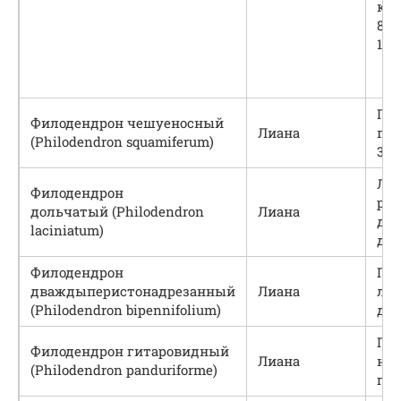
кон
8–1
10 
Пер
Филодендрон чешуеносный
Лиана
пят
(Philodendron squamiferum)
30 
Лис
Филодендрон
раз
дольчатый (Philodendron
Лиана
дол
laciniatum)
дли
Филодендрон
Пя
дваждыперистонадрезанный
Лиана
лис
(Philodendron bipennifolium)
дли
По 
Филодендрон гитаровидный
Лиана
на
(Philodendron panduriforme)
гит