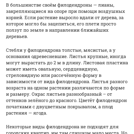
В большинстве своём филодендроны — лианы,
закрепляющиеся на опоре при помощи воздушных
корней. Если растение выросло вдали от дерева, за
которое могло бы зацепиться, его плети просто
ползут по земле в направлении ближайших
деревьев.
Стебли у филодендрона толстые, мясистые, а у
основания одревесневшие. Листья крупные, иногда
могут вырастать до 2 м в длину. Листовая пластина
может иметь овальную, сердцевидную,
стреловидную или рассечённую форму в
зависимости от вида филодендрона. Листья разного
возраста на одном растении различаются по форме
и размеру. Окрас листьев разнообразный – от
оттенков зелёного до красного. Цветёт филодендрон
початками с двуцветным покрывалом, а плод
растения — ягода.
Некоторые виды филодендрона не подходят для
городских квартир, им там слишком мало места. Но