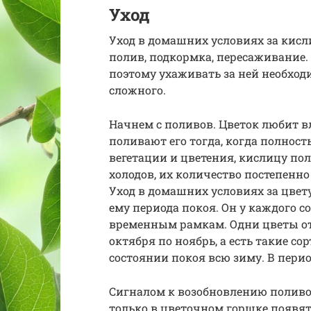
Уход
Уход в домашних условиях за кисл
полив, подкормка, пересаживание.
поэтому ухаживать за ней необходи
сложного.
Начнем с поливов. Цветок любит вл
поливают его тогда, когда полнос
вегетации и цветения, кислицу по
холодов, их количество постепенно
Уход в домашних условиях за цвет
ему периода покоя. Он у каждого 
временным рамкам. Одни цветы отд
октября по ноябрь, а есть такие со
состоянии покоя всю зиму. В пери
Сигналом к возобновлению поливо
только в цветочном горшке появят