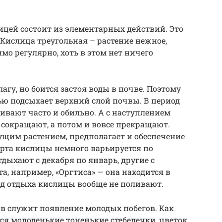
ицей состоит из элементарных действий. Это
 Кислица треугольная – растение нежное,
мо регулярно, хоть в этом нет ничего
агу, но боится застоя воды в почве. Поэтому
тью подсыхает верхний слой почвы. В период
ливают часто и обильно. А с наступлением
 сокращают, а потом и вовсе прекращают.
ущим растением, предполагает и обеспечение
сорта кислицы немного варьируется по
ыхают с декабря по январь, другие с
рта, например, «Оргтиса» — она находится в
од отдыха кислицы вообще не поливают.
в служит появление молодых побегов. Как
ся молоденькие тоненькие стебелечки, цветок