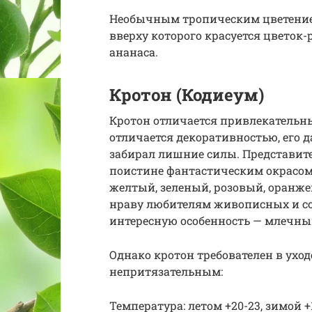
Необычным тропическим цветение
вверху которого красуется цветок-
ананаса.
Кротон (Кодиеум)
Кротон отличается привлекательн
отличается декоративностью, его д
забирал лишние силы. Представит
поистине фантастическим окрасом,
желтый, зеленый, розовый, оранже
нраву любителям живописных и со
интересную особенность — млечный 
Однако кротон требователен в уход
непритязательным:
Температура: летом +20-23, зимой +