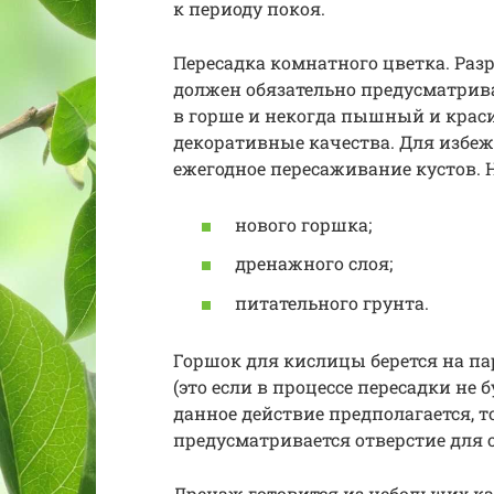
к периоду покоя.
Пересадка комнатного цветка. Раз
должен обязательно предусматриват
в горше и некогда пышный и краси
декоративные качества. Для избе
ежегодное пересаживание кустов. Н
нового горшка;
дренажного слоя;
питательного грунта.
Горшок для кислицы берется на п
(это если в процессе пересадки не 
данное действие предполагается, 
предусматривается отверстие для 
Дренаж готовится из небольших ка