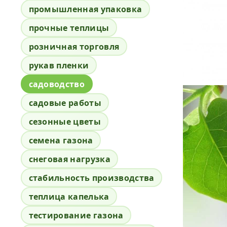
промышленная упаковка
прочные теплицы
розничная торговля
рукав пленки
садоводство
садовые работы
сезонные цветы
семена газона
снеговая нагрузка
стабильность производства
теплица капелька
тестирование газона