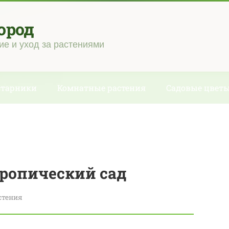
ород
ие и уход за растениями
старники
Комнатные растения
Садовые цвет
ропический сад
стения