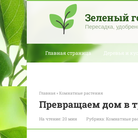
Перейти
к
Зеленый г
контенту
Пересадка, удобрен
Главная страница
Деревья и ку
Главная
»
Комнатные растения
Превращаем дом в т
На чтение:
20 мин
Рубрика:
Комнатные ра