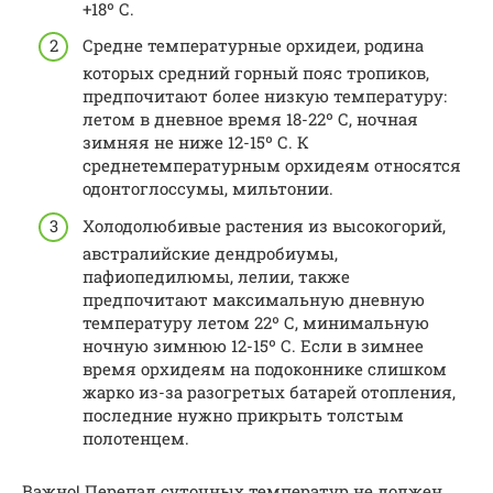
+18º С.
Средне температурные орхидеи, родина
которых средний горный пояс тропиков,
предпочитают более низкую температуру:
летом в дневное время 18-22º С, ночная
зимняя не ниже 12-15º С. К
среднетемпературным орхидеям относятся
одонтоглоссумы, мильтонии.
Холодолюбивые растения из высокогорий,
австралийские дендробиумы,
пафиопедилюмы, лелии, также
предпочитают максимальную дневную
температуру летом 22º С, минимальную
ночную зимнюю 12-15º С. Если в зимнее
время орхидеям на подоконнике слишком
жарко из-за разогретых батарей отопления,
последние нужно прикрыть толстым
полотенцем.
Важно! Перепад суточных температур не должен