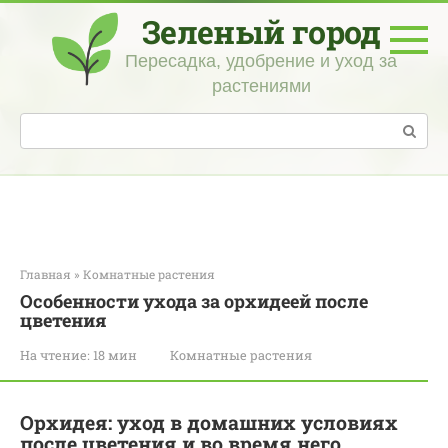
Перейти
Зеленый город
к
контенту
Пересадка, удобрение и уход за
растениями
Поиск:
Главная
»
Комнатные растения
Особенности ухода за орхидеей после
цветения
На чтение:
18 мин
Комнатные растения
Орхидея: уход в домашних условиях
после цветения и во время него