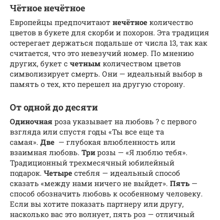
Чётное нечётное
Европейцы предпочитают
нечётное
количество
цветов в букете для скорби и похорон. Эта традиция
остерегает держаться подальше от числа 13, так как
считается, что это невезучий номер. По мнению
других, букет с
четным
количеством цветов
символизирует смерть. Они — идеальный выбор в
память о тех, кто перешел на другую сторону.
От одной до десяти
Одиночная
роза указывает на любовь ? с первого
взгляда или спустя годы «Ты все еще та
самая».
Две
— глубокая влюбленность или
взаимная любовь.
Три
розы — «Я люблю тебя».
Традиционный трехмесячный юбилейный
подарок.
Четыре
стебля — идеальный способ
сказать «между нами ничего не выйдет».
Пять
—
способ обозначить любовь к особенному человеку.
Если вы хотите показать партнеру или другу,
насколько вас это волнует, пять роз — отличный