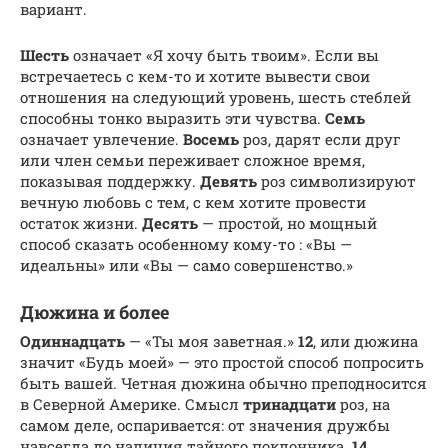
вариант.
Шесть
означает «Я хочу быть твоим». Если вы
встречаетесь с кем-то и хотите вывести свои
отношения на следующий уровень, шесть стеблей
способны тонко выразить эти чувства.
Семь
означает увлечение.
Восемь
роз, дарят если друг
или член семьи переживает сложное время,
показывая поддержку.
Девять
роз символизируют
вечную любовь с тем, с кем хотите провести
остаток жизни.
Десять
— простой, но мощный
способ сказать особенному кому-то : «Вы —
идеальны» или «Вы — само совершенство.»
Дюжина и более
Одиннадцать
— «Ты моя заветная.»
12
, или дюжина
значит «Будь моей» — это простой способ попросить
быть вашей. Четная дюжина обычно преподносится
в Северной Америке. Смысл
тринадцати
роз, на
самом деле, оспаривается: от значения дружбы
навсегда до наличия тайного поклонника.
14