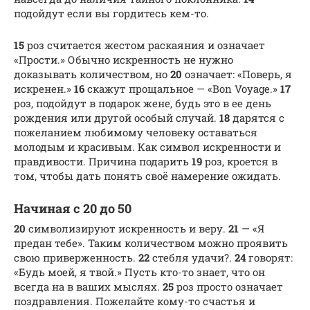
подойдут если вы гордитесь кем-то.
15
роз считается жестом раскаяния и означает
«Прости.» Обычно искренность не нужно
доказывать количеством, но
20
означает: «Поверь, я
искренен.»
16
скажут прощальное — «Bon Voyage.»
17
роз, подойдут в подарок жене, будь это в ее день
рождения или другой особый случай.
18
дарятся с
пожеланием любимому человеку оставаться
молодым и красивым. Как символ искренности и
правдивости. Причина подарить
19
роз, кроется в
том, чтобы дать понять своё намерение ожидать.
Начиная с 20 до 50
20
символизируют искренность и веру.
21
— «Я
предан тебе». Таким количеством можно проявить
свою приверженность.
22
стебля удачи?.
24
говорят:
«Будь моей, я твой.» Пусть кто-то знает, что он
всегда на в ваших мыслях.
25
роз просто означает
поздравления. Пожелайте кому-то счастья и