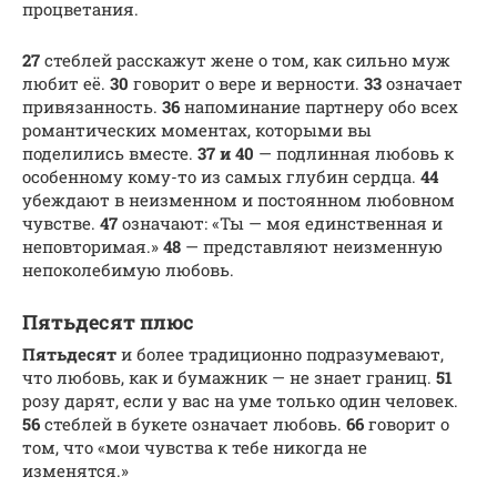
процветания.
27
стеблей расскажут жене о том, как сильно муж
любит её.
30
говорит о вере и верности.
33
означает
привязанность.
36
напоминание партнеру обо всех
романтических моментах, которыми вы
поделились вместе.
37 и 40
— подлинная любовь к
особенному кому-то из самых глубин сердца.
44
убеждают в неизменном и постоянном любовном
чувстве.
47
означают: «Ты — моя единственная и
неповторимая.»
48
— представляют неизменную
непоколебимую любовь.
Пятьдесят плюс
Пятьдесят
и более традиционно подразумевают,
что любовь, как и бумажник — не знает границ.
51
розу дарят, если у вас на уме только один человек.
56
стеблей в букете означает любовь.
66
говорит о
том, что «мои чувства к тебе никогда не
изменятся.»