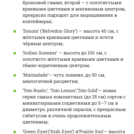
бронзовой гамме, второй — с золотистыми
краевыми цветками и малиновым центром,
прекрасно подходят для выращивания в
контейнерах;
‘Sonora’ (‘Kelvedon Glory’) — высота 40 см, с
жёлтыми краевыми цветками и почти
чёрным центром;
‘Indian Summer’ — высота до 100 см, с
золотисто-жёлтыми краевыми цветками и
тёмно-коричневым центром;
‘Marmalade’— чуть пониже, до 50 см,
аналогичной расцветки;
‘Toto Rustic’, ‘Toto Lemon’,’Toto Gold’— новая
серия самых компактных (до 25 см) сортов с
миниатюрными соцветиями до 5—7 см в
диаметре, различной окраски, с прекрасным
габитусом и очень продолжительным
цветением;
‘Green Eyes'(‘Irish Eyes’) и’Prairie Sun’— высота