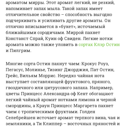
ароматом мирры. Этот аромат легкий, не резкий,
напоминает запах мыла. Такой запах имеет
отличительное свойство – способность выгодно
подчеркивать и усиливать другие ароматы. Он
отлично вписывается в «букет», источаемый
ближайшими сородичами. Миррой пахнет
Констанст Спрай, Куин оф Свиден. Легкие нотки
аромата можно также уловить в
сортах Клэр Остин
и Пилгрим.
Многие сорта Остин пахнут чаем: Крокус Роуз,
Пегасус, Молинье, Тизинг Джорджия, Пат Остин,
Грейс, Вильям Моррис. Нередко чайная нота
выступает составляющей фруктового, пряного,
гвоздичного или цитрусового запаха. Например,
цветы Принцесс Александра оф Кент обогащают
легкий чайный аромат нотками лимона и черной
смородины, а Краун Принцесс Маргарета пахнет
чаем с тропическими фруктами. Голден
Селебрейшен источает аромат терпкого вина, чая и
земляники, а Ти Клиппер – восточных пряностей и