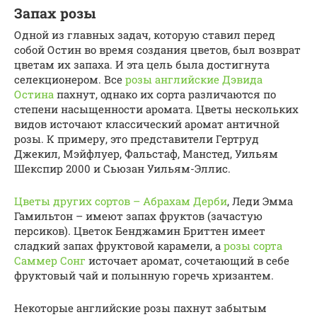
Запах розы
Одной из главных задач, которую ставил перед
собой Остин во время создания цветов, был возврат
цветам их запаха. И эта цель была достигнута
селекционером. Все
розы английские Дэвида
Остина
пахнут, однако их сорта различаются по
степени насыщенности аромата. Цветы нескольких
видов источают классический аромат античной
розы. К примеру, это представители Гертруд
Джекил, Мэйфлуер, Фальстаф, Манстед, Уильям
Шекспир 2000 и Сьюзан Уильям-Эллис.
Цветы других сортов – Абрахам Дерби
, Леди Эмма
Гамильтон – имеют запах фруктов (зачастую
персиков). Цветок Бенджамин Бриттен имеет
сладкий запах фруктовой карамели, а
розы сорта
Саммер Сонг
источает аромат, сочетающий в себе
фруктовый чай и полынную горечь хризантем.
Некоторые английские розы пахнут забытым