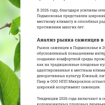
В 2026 году, благодаря усилиям се
Подмосковья представлен широкий
местному климату и способных ра
протяжении многих лет.
Анализ рынка саженцев в 
Рынок саженцев в Подмосковье в 2
обусловленный повышением интере
созданию комфортной среды прожи
как на традиционные плодовые кул
адаптированные к местным клима
декоративных культур Южный, пи
Паер и ООО НПП Микроклон остаю
широкий ассортимент саженцев.
Тенденции 2026 года включают в с
колонновидных плодовых деревьев