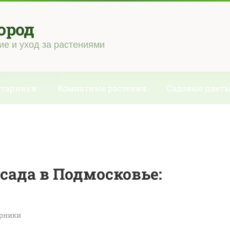
ород
ие и уход за растениями
старники
Комнатные растения
Садовые цвет
сада в Подмосковье:
арники