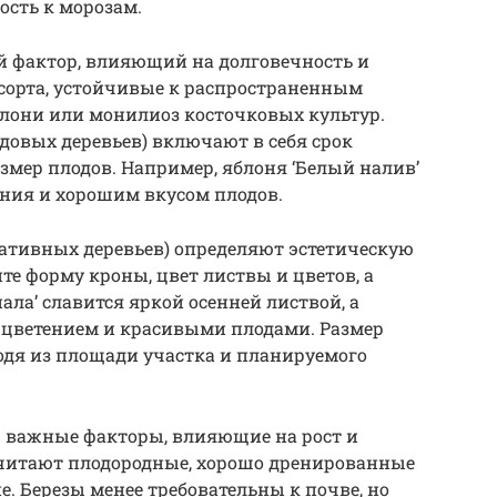
сть к морозам.
й фактор, влияющий на долговечность и
сорта, устойчивые к распространенным
блони или монилиоз косточковых культур.
довых деревьев) включают в себя срок
азмер плодов. Например, яблоня ‘Белый налив’
ания и хорошим вкусом плодов.
ративных деревьев) определяют эстетическую
те форму кроны, цвет листвы и цветов, а
ала’ славится яркой осенней листвой, а
м цветением и красивыми плодами. Размер
одя из площади участка и планируемого
– важные факторы, влияющие на рост и
очитают плодородные, хорошо дренированные
. Березы менее требовательны к почве, но