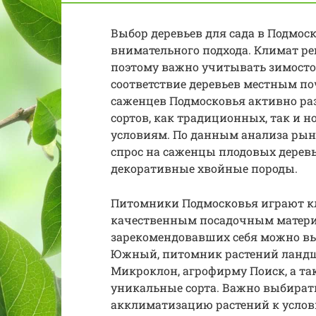
Выбор деревьев для сада в Подмоск
внимательного подхода. Климат ре
поэтому важно учитывать зимостой
соответствие деревьев местным п
саженцев Подмосковья активно ра
сортов, как традиционных, так и
условиям. По данным анализа рын
спрос на саженцы плодовых деревье
декоративные хвойные породы.
Питомники Подмосковья играют кл
качественным посадочным материа
зарекомендовавших себя можно в
Южный, питомник растений ландш
Микроклон, агрофирму Поиск, а т
уникальные сорта. Важно выбира
акклиматизацию растений к услов