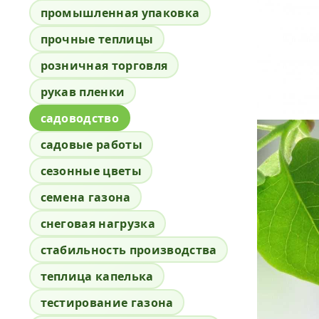
промышленная упаковка
прочные теплицы
розничная торговля
рукав пленки
садоводство
садовые работы
сезонные цветы
семена газона
снеговая нагрузка
стабильность производства
теплица капелька
тестирование газона