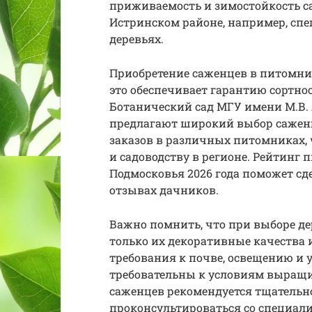
приживаемость и зимостойкость с
Истринском районе, например, сп
деревьях.
Приобретение саженцев в питомнике
это обеспечивает гарантию сортно
Ботанический сад МГУ имени М.В.
предлагают широкий выбор саженце
заказов в различных питомниках, ч
и садоводству в регионе. Рейтинг
Подмосковья 2026 года поможет сд
отзывах дачников.
Важно помнить, что при выборе де
только их декоративные качества 
требования к почве, освещению и у
требовательны к условиям выращив
саженцев рекомендуется тщательн
проконсультироваться со специал