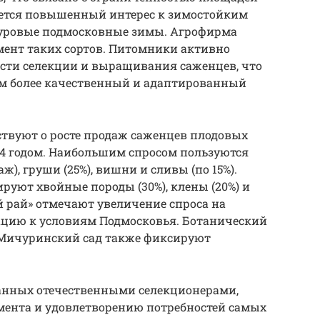
ается повышенный интерес к зимостойким
суровые подмосковные зимы. Агрофирма
мент таких сортов. Питомники активно
асти селекции и выращивания саженцев, что
ям более качественный и адаптированный
ствуют о росте продаж саженцев плодовых
024 годом. Наибольшим спросом пользуются
ж), груши (25%), вишни и сливы (по 15%).
руют хвойные породы (30%), клены (20%) и
й рай» отмечают увеличение спроса на
цию к условиям Подмосковья. Ботанический
 Мичуринский сад также фиксируют
танных отечественными селекционерами,
мента и удовлетворению потребностей самых