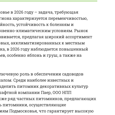
овье в 2026 году – задача, требующая
гиона характеризуется переменчивостью,
кость, устойчивость к болезням и
очвенно-климатическим условиям. Рынок
звивается, предлагая широкий ассортимент
 новых, акклиматизированных к местным
ка, в 2026 году наблюдается повышенный
в, особенно яблонь и груш, а также на
ючевую роль в обеспечении садоводов
лом. Среди наиболее известных и
ыделить питомник декоративных культур
афтной компании Паер, ООО НПП
акже ряд частных питомников, предлагающих
ть питомники, осуществляющие
иям Подмосковья, что гарантирует высокую