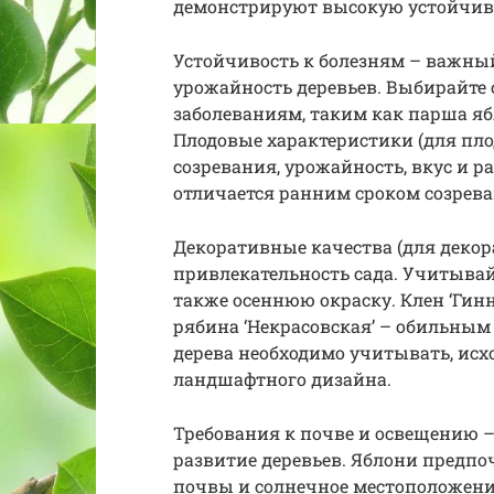
демонстрируют высокую устойчиво
Устойчивость к болезням – важны
урожайность деревьев. Выбирайте 
заболеваниям, таким как парша я
Плодовые характеристики (для пло
созревания, урожайность, вкус и р
отличается ранним сроком созрев
Декоративные качества (для деко
привлекательность сада. Учитывай
также осеннюю окраску. Клен ‘Гинн
рябина ‘Некрасовская’ – обильны
дерева необходимо учитывать, исх
ландшафтного дизайна.
Требования к почве и освещению 
развитие деревьев. Яблони предп
почвы и солнечное местоположение