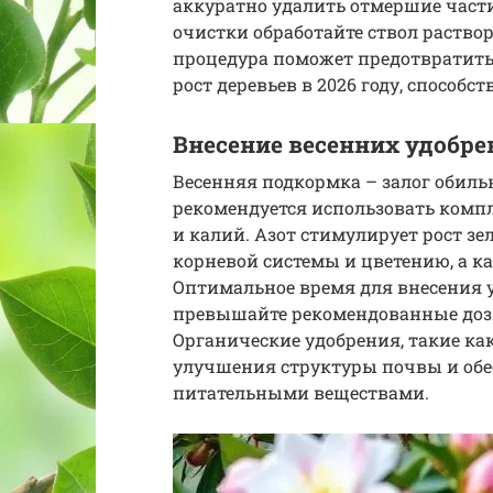
аккуратно удалить отмершие части
очистки обработайте ствол раство
процедура поможет предотвратить
рост деревьев в 2026 году, способ
Внесение весенних удобре
Весенняя подкормка – залог обильн
рекомендуется использовать компл
и калий. Азот стимулирует рост зе
корневой системы и цветению, а к
Оптимальное время для внесения у
превышайте рекомендованные дози
Органические удобрения, такие как
улучшения структуры почвы и об
питательными веществами.