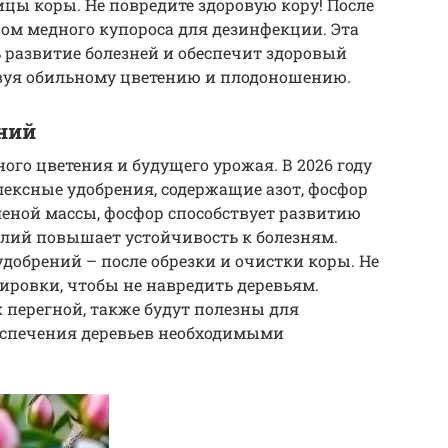
цы коры. Не повредите здоровую кору! После
ром медного купороса для дезинфекции. Эта
 развитие болезней и обеспечит здоровый
ствуя обильному цветению и плодоношению.
ний
ого цветения и будущего урожая. В 2026 году
ексные удобрения, содержащие азот, фосфор
леной массы, фосфор способствует развитию
алий повышает устойчивость к болезням.
добрений – после обрезки и очистки коры. Не
ровки, чтобы не навредить деревьям.
 перегной, также будут полезны для
еспечения деревьев необходимыми