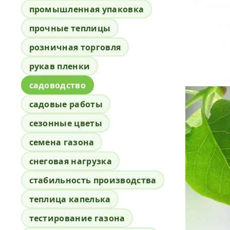
промышленная упаковка
прочные теплицы
розничная торговля
рукав пленки
садоводство
садовые работы
сезонные цветы
семена газона
снеговая нагрузка
стабильность производства
теплица капелька
тестирование газона