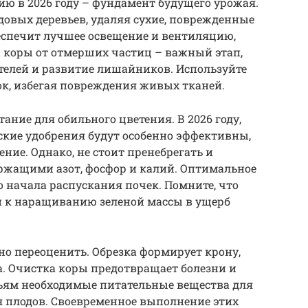
ию в 2026 году – фундамент будущего урожая.
довых деревьев, удаляя сухие, поврежденные
еспечит лучшее освещение и вентиляцию,
 коры от отмерших частиц – важный этап,
елей и развитие лишайников. Используйте
ок, избегая повреждения живых тканей.
ание для обильного цветения. В 2026 году,
ские удобрения будут особенно эффективны,
ние. Однако, не стоит пренебрегать и
жащими азот, фосфор и калий. Оптимальное
о начала распускания почек. Помните, что
и к наращиванию зеленой массы в ущерб
о переоценить. Обрезка формирует крону,
ха. Очистка коры предотвращает болезни и
вьям необходимые питательные вещества для
я плодов. Своевременное выполнение этих