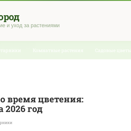
ород
ие и уход за растениями
старники
Комнатные растения
Садовые цвет
о время цветения:
 2026 год
арники