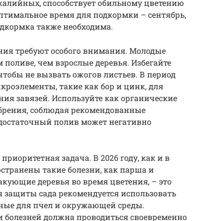
 калийных, способствует обильному цветению
птимальное время для подкормки – сентябрь,
одкормка также необходима.
ния требуют особого внимания. Молодые
 поливе, чем взрослые деревья. Избегайте
чтобы не вызвать ожогов листьев. В период
роэлементы, такие как бор и цинк, для
ия завязей. Используйте как органические
обрения, соблюдая рекомендованные
едостаточный полив может негативно
приоритетная задача. В 2026 году, как и в
странены такие болезни, как парша и
акующие деревья во время цветения, – это
ля защиты сада рекомендуется использовать
сные для пчел и окружающей среды.
 и болезней должна проводиться своевременно