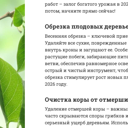
работ – залог богатого урожая в 20
потом, начните прямо сейчас!
Обрезка плодовых деревье
Весенняя обрезка – ключевой при
Удаляйте все сухие, поврежденные и
внутрь кроны и загущают ее. Особ
растущие побеги, забирающие пит
ветви, обеспечив равномерное осве
острый и чистый инструмент, что
обрезка стимулирует рост новых п
2026 году.
Очистка коры от отмерши
Удаление отмершей коры – важный
часто скрываются споры грибков и
серьезный ущерб деревьям. Исполь