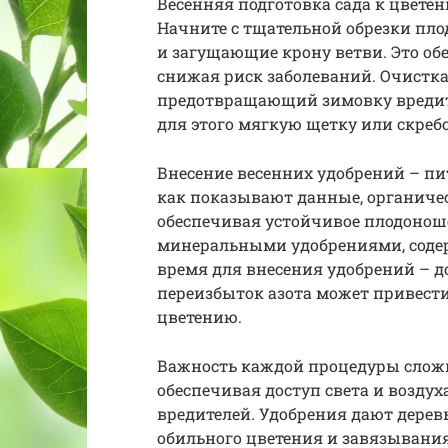
Весенняя подготовка сада к цветен
Начните с тщательной обрезки пло
и загущающие крону ветви. Это об
снижая риск заболеваний. Очистка
предотвращающий зимовку вредит
для этого мягкую щетку или скреб
Внесение весенних удобрений – пит
как показывают данные, органиче
обеспечивая устойчивое плодоноше
минеральными удобрениями, содер
время для внесения удобрений – д
переизбыток азота может привест
цветению.
Важность каждой процедуры сложн
обеспечивая доступ света и возду
вредителей. Удобрения дают дере
обильного цветения и завязывани