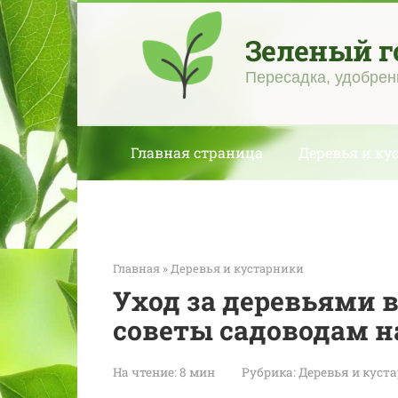
Перейти
к
Зеленый г
контенту
Пересадка, удобрен
Главная страница
Деревья и ку
Главная
»
Деревья и кустарники
Уход за деревьями в
советы садоводам на
На чтение:
8 мин
Рубрика:
Деревья и куст