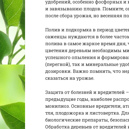
удобрений, особенно фосфорных и
и завязыванию плодов. Помните, о
после сбора урожая, но весенняя п
Полив и подкормка в период цвете
саженцы нуждаются в более частом
полива в самое жаркое время дня, 
цветения деревьям необходимы мик
успешного опыления и формирован
(перегной), так и минеральные уд
дозировки. Важно помнить, что н
сказаться на урожае.
Защита от болезней и вредителей – 
предыдущие годы, наиболее распро
монилиоз. Основные вредители, ат
тля, плодожорка и листовертка. Д
биологические препараты, безопа
Обработка деревьев от вредителей