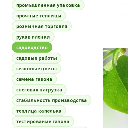
промышленная упаковка
прочные теплицы
розничная торговля
рукав пленки
садоводство
садовые работы
сезонные цветы
семена газона
снеговая нагрузка
стабильность производства
теплица капелька
тестирование газона