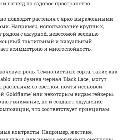
й взгляд на садовое пространство.
ьно подходят растения с ярко выраженными
ми. Например, использование крупных,
т рядом с ажурной, невесомой зеленью
т мощный тактильный и визуальный
вает асимметрию и многослойность,
лючевую роль. Темнолистные сорта, такие как
o’ или бузина черная ‘Black Lace’, могут
растениям со светлой, почти неоновой
й ‘Goldflame’ или некоторым видам гейхеры.
кают внимание, но и создают ощущение
композиции, что соответствует принципам
ные контрасты. Например, жесткие,
ых луков или ирисов могут быть смягчены