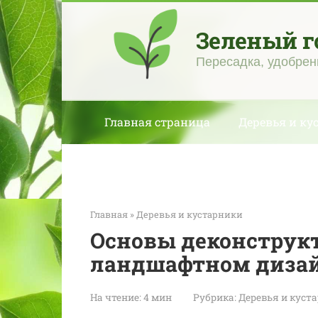
Перейти
к
Зеленый г
контенту
Пересадка, удобрен
Главная страница
Деревья и ку
Главная
»
Деревья и кустарники
Основы деконструк
ландшафтном дизай
На чтение:
4 мин
Рубрика:
Деревья и куст