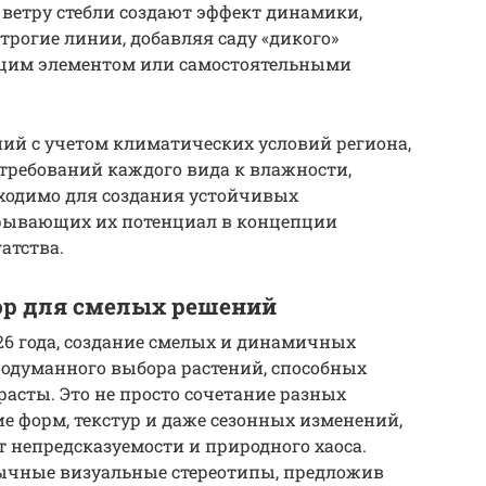
 ветру стебли создают эффект динамики,
трогие линии, добавляя саду «дикого»
ющим элементом или самостоятельными
ий с учетом климатических условий региона,
требований каждого вида к влажности,
бходимо для создания устойчивых
крывающих их потенциал в концепции
атства.
ор для смелых решений
26 года, создание смелых и динамичных
родуманного выбора растений, способных
асты. Это не просто сочетание разных
ие форм, текстур и даже сезонных изменений,
 непредсказуемости и природного хаоса.
ычные визуальные стереотипы, предложив