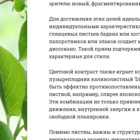
зрителю новый, фрагментированны
Для достижения этих целей идеал
индивидуальными характеристика
глянцевых листьев бадана или хос
папоротников или злаков создае
диссонанс. Такой прием подчерки
характерные для стиля.
Цветовой контраст также играет к
пузыреплодник калинолистный ‘Diabl
быть эффектно противопоставлены 
листвой, например, спирее японско
Эти комбинации не только привле
движения, внутренней энергии в 
свободной планировки.
Помимо листвы, важны и структур
вертикальные акценты декоративн