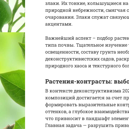
злаки. Их тонкие, колышущиеся на
природной небрежности, смягчая с
очарования. Злаки служат связу
акцентами.
Важнейший аспект – подбор растен
типа почвы. Тщательное изучение 
освещенности, составу грунта нео
деконструктивистских садов, рас
природного хаоса и текстурного бог
Растения-контрасты: выб
В контексте деконструктивизма 20
композиций достигается за счет п
формировать выразительные контр
оттенков, а глубокое взаимодейств
что привносит в ландшафт элемент
Главная задача — разрушить прив