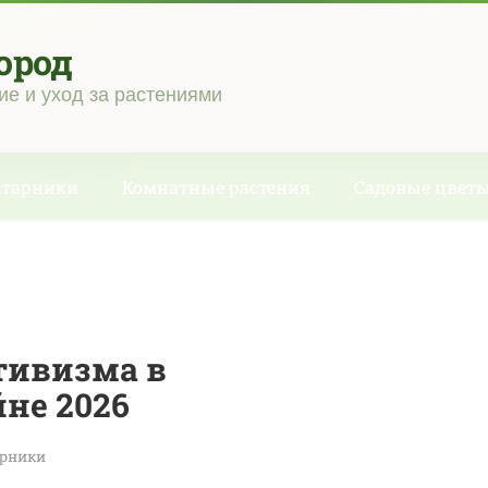
ород
ие и уход за растениями
старники
Комнатные растения
Садовые цвет
тивизма в
не 2026
арники