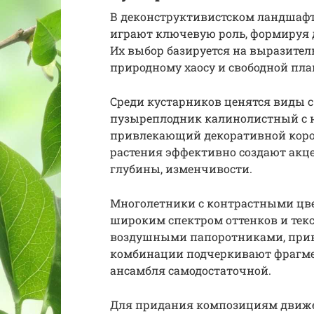
В деконструктивистском ландшафт
играют ключевую роль, формируя
Их выбор базируется на выразитель
природному хаосу и свободной пла
Среди кустарников ценятся виды с
пузыреплодник калинолистный с 
привлекающий декоративной корой
растения эффективно создают акц
глубины, изменчивости.
Многолетники с контрастными цве
широким спектром оттенков и текс
воздушными папоротниками, прив
комбинации подчеркивают фрагме
ансамбля самодостаточной.
Для придания композициям движен