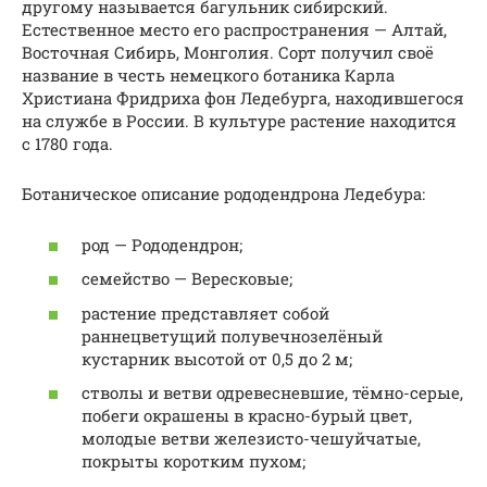
другому называется багульник сибирский.
Естественное место его распространения — Алтай,
Восточная Сибирь, Монголия. Сорт получил своё
название в честь немецкого ботаника Карла
Христиана Фридриха фон Ледебурга, находившегося
на службе в России. В культуре растение находится
с 1780 года.
Ботаническое описание рододендрона Ледебура:
род — Рододендрон;
семейство — Вересковые;
растение представляет собой
раннецветущий полувечнозелёный
кустарник высотой от 0,5 до 2 м;
стволы и ветви одревесневшие, тёмно-серые,
побеги окрашены в красно-бурый цвет,
молодые ветви железисто-чешуйчатые,
покрыты коротким пухом;