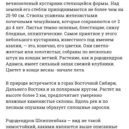
вечнозеленый кустарник стелющейся формы. Над
землей его стебли приподнимаются не более чем на
25-90 см. Стволы усажены железистыми
почечными чешуйками, которые сохраняются от 2
до 4 лет. Листья темно-зеленые, блестящие, снизу
бледные, эллиптические. Самое приятное у этого
небольшого кустарника, известного под именем
азалии, — это, конечно, его цветки. Они светло-
желтые или золотистые, собраны по несколько
штук на концах ветвей. Растение, как и рододендрон
Адамса, имеет сильный запах свежей клубники.
Цветет в конце весны -начале лета.
В природе встречается в горах Восточной Сибири,
Дальнего Востока и за полярным кругом. Растет на
высоте более 2 км, предпочитает умеренно
влажные каменистые склоны. Вдоль рек и по
лесным опушкам образует сплошные заросли.
Рододендрон Шлиппенбаха — вид не такой
зимостойкий, какими являются выше описанные