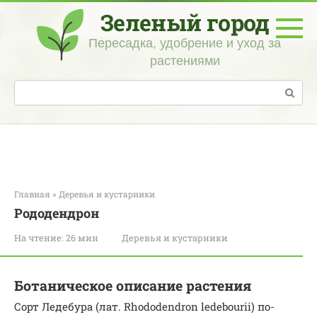
Перейти
Зеленый город
к
контенту
Пересадка, удобрение и уход за
растениями
Поиск:
Главная
»
Деревья и кустарники
Рододендрон
На чтение:
26 мин
Деревья и кустарники
Ботаническое описание растения
Сорт Ледебура (лат. Rhododendron ledebourii) по-