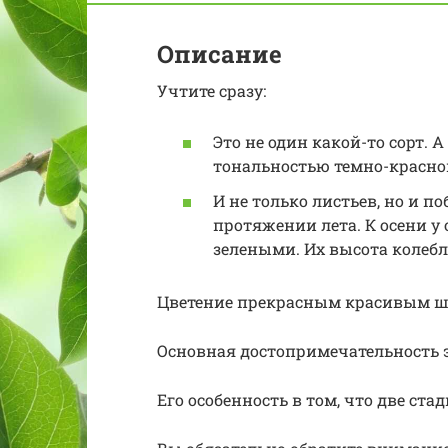
Описание
Учтите сразу:
Это не один какой-то сорт. 
тональностью темно-красной
И не только листьев, но и п
протяжении лета. К осени у
зелеными. Их высота колебле
Цветение прекрасным красивым ш
Основная достопримечательность э
Его особенность в том, что две ст