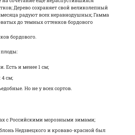
е на сочетание еще нераспустившихся
тков; Дерево сохраняет свой великолепный
до месяца радуют всех неравнодушных; Гамма
оватых до темных оттенков бордового
ков бордового.
 плоды:
 Есть и менее 1 см;
4 см;
едобные. Но не у всех сортов.
ах с Российскими морозными зимами;
блонь Недзвецкого и кроваво-красной был