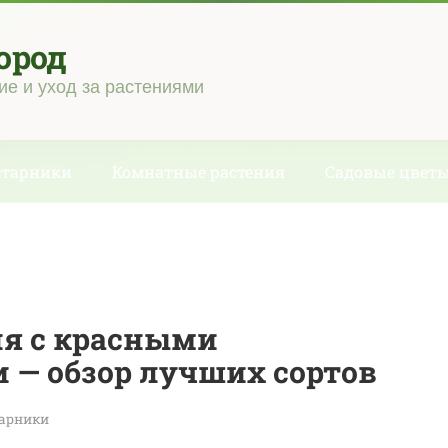
ород
ие и уход за растениями
старники
Комнатные растения
Садовые цвет
ня с красными
 — обзор лучших сортов
тарники