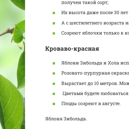
получен такой сорт;
Их высота даже после 30 лет
А с шестилетнего возраста 
Созреют яблочки только к к
Кроваво-красная
Яблони Зибольда и Хола исп
Розовато-пурпурная окраска
Вырастает до 10 метров. Мож
Цветами будете любоваться 
Плоды созреют в августе.
Яблоня Зибольда.