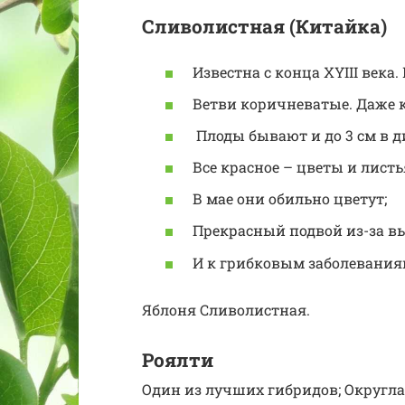
Сливолистная (Китайка)
Известна с конца ХYIII века
Ветви коричневатые. Даже 
Плоды бывают и до 3 см в д
Все красное – цветы и листь
В мае они обильно цветут;
Прекрасный подвой из-за вы
И к грибковым заболевания
Яблоня Сливолистная.
Роялти
Один из лучших гибридов; Округла