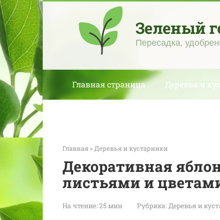
Перейти
к
Зеленый г
контенту
Пересадка, удобрен
Главная страница
Деревья и ку
Главная
»
Деревья и кустарники
Декоративная ябло
листьями и цветами
На чтение:
25 мин
Рубрика:
Деревья и кус