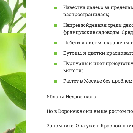
Известна далеко за предела
распространилась;
Непревзойденная среди деко
французские садоводы. Среди
Побеги и листья окрашены 
Бутоны и цветки красновато
Пурпурный цвет присутствуе
мякоти;
Растет в Москве без проблем.
Яблоня Недзвецкого.
Но в Воронеже они выше ростом поч
Запомните! Она уже в Красной книг