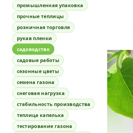
промышленная упаковка
прочные теплицы
розничная торговля
рукав пленки
садоводство
садовые работы
сезонные цветы
семена газона
снеговая нагрузка
стабильность производства
теплица капелька
тестирование газона