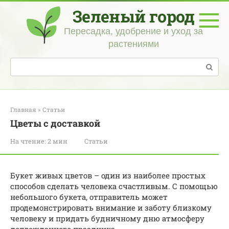
Перейти
Зеленый город
к
контенту
Пересадка, удобрение и уход за
растениями
Поиск:
Главная
»
Статьи
Цветы с доставкой
На чтение:
2 мин
Статьи
Букет живых цветов – один из наиболее простых
способов сделать человека счастливым. С помощью
небольшого букета, отправитель может
продемонстрировать внимание и заботу близкому
человеку и придать будничному дню атмосферу
долгожданного праздника.