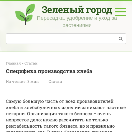
Перейти
Зеленый город
к
контенту
Пересадка, удобрение и уход за
растениями
Поиск:
Главная
»
Статьи
Специфика производства хлеба
На чтение:
3 мин
Статьи
Самую большую часть от всех производителей
хлеба и хлебобулочных изделий занимают частные
пекарни. Организация такого бизнеса – очень
непростое дело; нужно рассчитать не только
рентабельность такого бизнеса, но и правильно
организовать его. В этом, безусловно, поможет