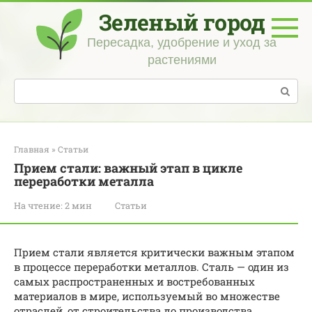
Перейти
Зеленый город
к
контенту
Пересадка, удобрение и уход за
растениями
Поиск:
Главная
»
Статьи
Прием стали: важный этап в цикле
переработки металла
На чтение:
2 мин
Статьи
Прием стали является критически важным этапом
в процессе переработки металлов. Сталь — один из
самых распространенных и востребованных
материалов в мире, используемый во множестве
отраслей, от строительства до производства