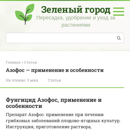
Перейти
Зеленый город
к
контенту
Пересадка, удобрение и уход за
растениями
Поиск:
Главная
»
Статьи
Азофос — применение и особенности
На чтение:
3 мин
Статьи
Фунгицид Азофос, применение и
особенности
Препарат Азофос: применение при лечении
грибковых заболеваний плодово-ягодных культур.
Инструкция, приготовление раствора,