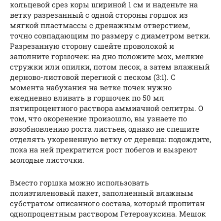
кольцевой срез коры шириной 1 см и наденьте на
ветку разрезанный с одной стороны горшок из
мягкой пластмассы с дренажным отверстием,
точно совпадающим по размеру с диаметром ветки.
Разрезанную сторону сшейте проволокой и
заполните горшочек: на дно положите мох, мелкие
стружки или опилки, потом песок, а затем влажный
дерново-листовой перегной с песком (3:1). С
момента набухания на ветке почек нужно
ежедневно вливать в горшочек по 50 мл
пятипроцентного раствора аммиачной селитры. О
том, что окоренение произошло, вы узнаете по
возобновлению роста листьев, однако не спешите
отделять укорененную ветку от деревца: подождите,
пока на ней прекратится рост побегов и вызреют
молодые листочки.
Вместо горшка можно использовать
полиэтиленовый пакет, заполненный влажным
субстратом описанного состава, который пропитан
однопроцентным раствором Гетероауксина. Мешок