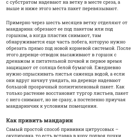
с субстратом надевают на ветку в месте среза, а
выше и ниже этого места пакет перевязывают.
Примерно через шесть месяцев ветку отделяют от
мандарина: обрезают ее под пакетом или под
горшком, а когда пластик снимают, там
обнаруживается еще часть побега, которую нужно
обрезать прямо под новой корневой системой. После
этого деревце-отводок высаживают в горшок с
дренажом и питательной почвой и первое время
защищают от солнца белой бумагой. Ежедневно
нужно опрыскивать листья саженца водой, а если
они вдруг начнут увядать, на деревце надевают
большой прозрачный полиэтиленовый пакет. Как
только растение восстановит тургор листьев, пакет
с него снимают, но не сразу, а постепенно приучая
мандаринчик к условиям помещения.
Как привить мандарин
Самый простой способ прививки цитрусовых –
окулировка, то есть вставка в кору подвоя почки