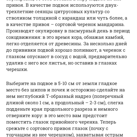
привоя. В качестве подвоя используются двух-
трехлетние сеянцы цитрусовых культур со
стволиком толщиной с карандаш или чуть более, а
в качестве привоя – сортовой черенок мандарина.
Производят окулировку в пасмурный день в период
сокодвижения: в это время кора, обнажая камбий,
легко отделяется от древесины. За несколько дней
до прививки подвой хорошо поливают, а черенок с
глазком опускают в сосуд с водой, предварительно
удалив с него все листья, но оставив в глазках
черешки.
Выберите на подвое в 5-10 см от земли гладкое
место без шипов и почек и осторожно сделайте на
нем неглубокий Т-образный надрез (поперечный
длиной около 1 см, а продольный – 2-3 см), слегка
подденьте края продольного разреза и немного
отверните кору: в это место вам предстоит
поместить глазок привойного черенка. Теперь
срежьте с сортового привоя глазок (почку с
торчащим из нее черешком), захватывая острым