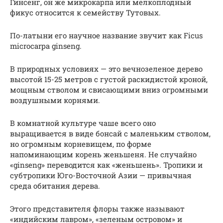
Гинсенг, он же микрокарпа или мелкоплодный
фикус относится к семейству Тутовых.
По-латыни его научное название звучит как Ficus
microcarpa ginseng.
В природных условиях — это вечнозеленое дерево
высотой 15-25 метров с густой раскидистой кроной,
мощным стволом и свисающими вниз огромными
воздушными корнями.
В комнатной культуре чаше всего оно
выращивается в виде бонсай с маленьким стволом,
но огромным корневищем, по форме
напоминающим корень женьшеня. Не случайно
«ginseng» переводится как «женьшень». Тропики и
субтропики Юго-Восточной Азии — привычная
среда обитания дерева.
Этого представителя флоры также называют
«индийским лавром», «зеленым островом» и