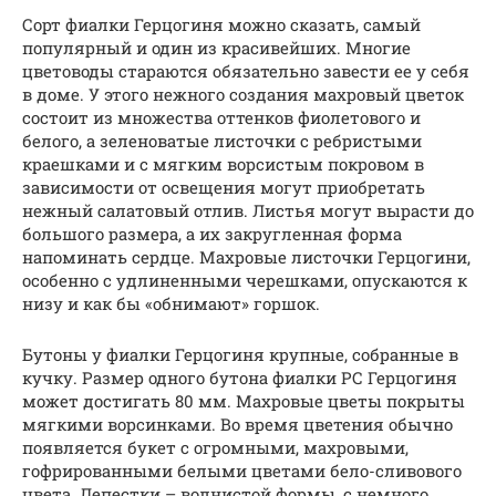
Сорт фиалки Герцогиня можно сказать, самый
популярный и один из красивейших. Многие
цветоводы стараются обязательно завести ее у себя
в доме. У этого нежного создания махровый цветок
состоит из множества оттенков фиолетового и
белого, а зеленоватые листочки с ребристыми
краешками и с мягким ворсистым покровом в
зависимости от освещения могут приобретать
нежный салатовый отлив. Листья могут вырасти до
большого размера, а их закругленная форма
напоминать сердце. Махровые листочки Герцогини,
особенно с удлиненными черешками, опускаются к
низу и как бы «обнимают» горшок.
Бутоны у фиалки Герцогиня крупные, собранные в
кучку. Размер одного бутона фиалки РС Герцогиня
может достигать 80 мм. Махровые цветы покрыты
мягкими ворсинками. Во время цветения обычно
появляется букет с огромными, махровыми,
гофрированными белыми цветами бело-сливового
цвета. Лепестки – волнистой формы, с немного