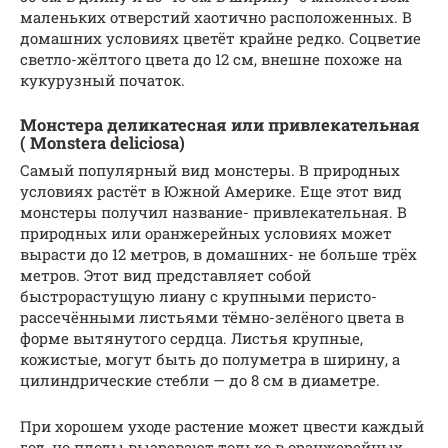
маленьких отверстий хаотично расположенных. В
домашних условиях цветёт крайне редко. Соцветие
светло-жёлтого цвета до 12 см, внешне похоже на
кукурузный початок.
Монстера деликатесная или привлекательная
( Monstera deliciosa)
Самый популярный вид монстеры. В природных
условиях растёт в Южной Америке. Еще этот вид
монстеры получил название- привлекательная. В
природных или оранжерейных условиях может
вырасти до 12 метров, в домашних- не больше трёх
метров. Этот вид представляет собой
быстрорастущую лиану с крупными перисто-
рассечёнными листьями тёмно-зелёного цвета в
форме вытянутого сердца. Листья крупные,
кожистые, могут быть до полуметра в ширину, а
цилиндрические стебли — до 8 см в диаметре.
При хорошем уходе растение может цвести каждый
год, но плоды вызревают только в оранжерейных