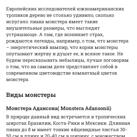
Европейских исследователей южноамериканских
тропиков дерево не столько удивило, сколько
испугало: лиана монстера имеет такие
внушительные размеры, что выглядит
устрашающе. А там, где возникает страх,
рождаются легенды, например, о том, что монстера
– энергетический вампир, что корни монстеры
опутывают жертву и душат ее, и всякое такое. Не
будем пересказывать небылицы, лучше поговорим
о том, что на самом деле представляет собой в
современном цветоводстве комнатный цветок
монстера.
Виды монстеры
Монстера Адансона( Monstera Adansonii)
В природе данный вид встречается в тропических
широтах Бразилии, Коста-Рики и Мексики. Длинная
лиана до 8 м имеет тонкие яйцевидные листья 30-
50 см в длину и 20-40 см в ширину с множеством