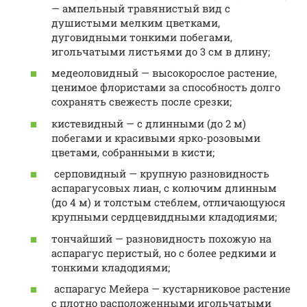
— ампельный травянистый вид с
душистыми мелким цветками,
дуговидными тонкими побегами,
игольчатыми листьями до 3 см в длину;
медеоловидный — высокорослое растение,
ценимое флористами за способность долго
сохранять свежесть после срезки;
кистевидный — с длинными (до 2 м)
побегами и красивыми ярко-розовыми
цветами, собранными в кисти;
серповидный — крупную разновидность
аспарагусовых лиан, с колючим длинным
(до 4 м) и толстым стеблем, отличающуюся
крупными сердцевиддными кладодиями;
тончайший — разновидность похожую на
аспарагус перистый, но с более редкими и
тонкими кладодиями;
аспарагус Мейера — кустарниковое растение
с плотно расположенными игольчатыми