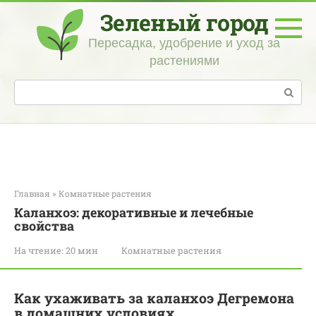
Перейти
Зеленый город
к
контенту
Пересадка, удобрение и уход за
растениями
Поиск:
Главная
»
Комнатные растения
Каланхоэ: декоративные и лечебные
свойства
На чтение:
20 мин
Комнатные растения
Как ухаживать за каланхоэ Дегремона
в домашних условиях