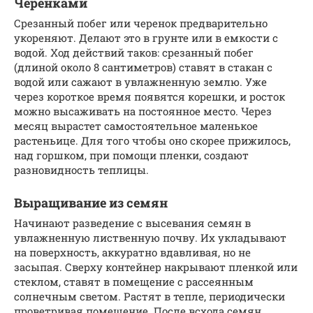
Черенками
Срезанный побег или черенок предварительно
укореняют. Делают это в грунте или в емкости с
водой. Ход действий таков: срезанный побег
(длиной около 8 сантиметров) ставят в стакан с
водой или сажают в увлажненную землю. Уже
через короткое время появятся корешки, и росток
можно высаживать на постоянное место. Через
месяц вырастет самостоятельное маленькое
растеньице. Для того чтобы оно скорее прижилось,
над горшком, при помощи пленки, создают
разновидность теплицы.
Выращивание из семян
Начинают разведение с высевания семян в
увлажненную лиственную почву. Их укладывают
на поверхность, аккуратно вдавливая, но не
засыпая. Сверху контейнер накрывают пленкой или
стеклом, ставят в помещение с рассеянным
солнечным светом. Растят в тепле, периодически
проветривая помещение. После всхода семян