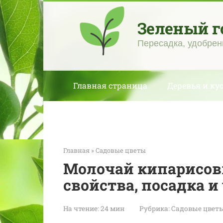
Перейти
к
Зеленый г
контенту
Пересадка, удобрен
Главная страница
Деревья и ку
Главная
»
Садовые цветы
Молочай кипарисов
свойства, посадка и 
На чтение:
24 мин
Рубрика:
Садовые цвет