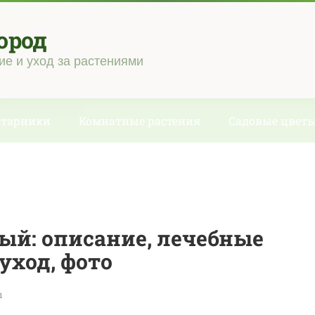
ород
ие и уход за растениями
старники
Комнатные растения
Садовые цвет
ый: описание, лечебные
уход, фото
ы