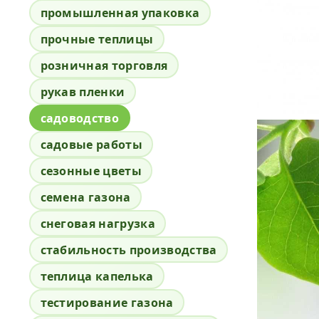
промышленная упаковка
прочные теплицы
розничная торговля
рукав пленки
садоводство
садовые работы
сезонные цветы
семена газона
снеговая нагрузка
стабильность производства
теплица капелька
тестирование газона