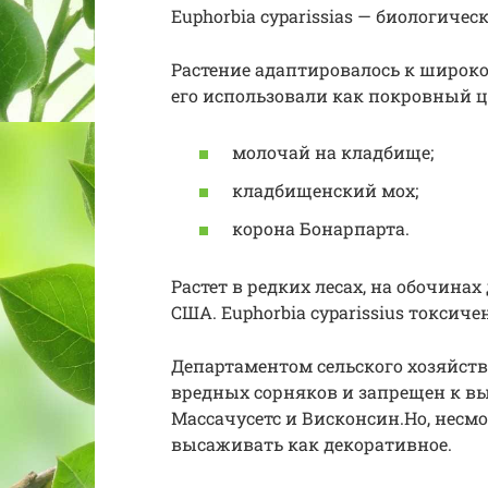
Euphorbia cyparissias — биологиче
Растение адаптировалось к широко
его использовали как покровный ц
молочай на кладбище;
кладбищенский мох;
корона Бонарпарта.
Растет в редких лесах, на обочина
США. Euphorbia cyparissius токсиче
Департаментом сельского хозяйст
вредных сорняков и запрещен к в
Массачусетс и Висконсин.Но, несмо
высаживать как декоративное.