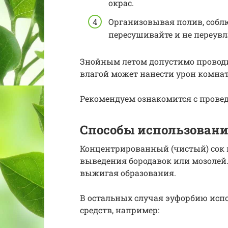
окрас.
Организовывая полив, соблю
пересушивайте и не переув
Знойным летом допустимо проводи
влагой может нанести урон комна
Рекомендуем ознакомится с прове
Способы использовани
Концентрированный (чистый) сок 
выведения бородавок или мозолей. 
выжигая образования.
В остальных случая эуфорбию исп
средств, например: