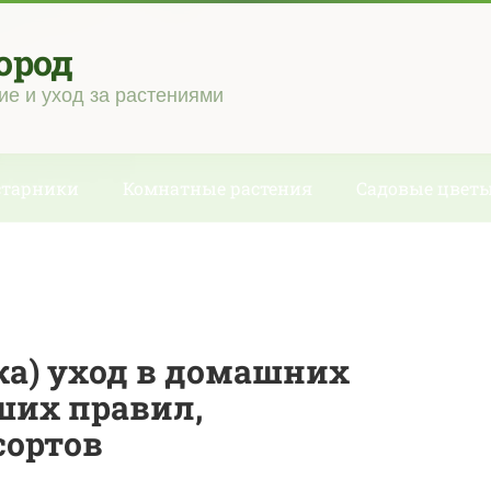
ород
ие и уход за растениями
старники
Комнатные растения
Садовые цвет
а) уход в домашних
ших правил,
сортов