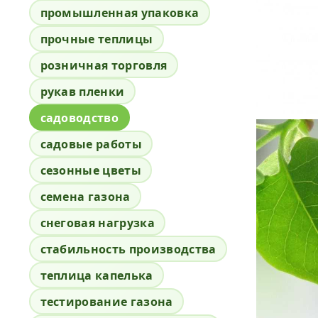
промышленная упаковка
прочные теплицы
розничная торговля
рукав пленки
садоводство
садовые работы
сезонные цветы
семена газона
снеговая нагрузка
стабильность производства
теплица капелька
тестирование газона