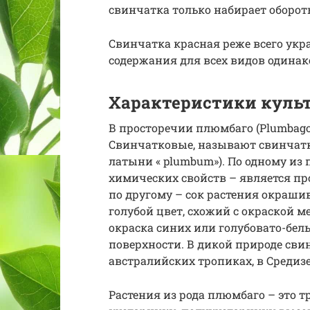
свинчатка только набирает оборот
Свинчатка красная реже всего укр
содержания для всех видов одина
Характеристики куль
В просторечии плюмбаго (Plumbago)
Свинчатковые, называют свинчатко
латыни « plumbum»). По одному из
химических свойств – является п
по другому – сок растения окрашив
голубой цвет, схожий с окраской м
окраска синих или голубовато-бел
поверхности. В дикой природе сви
австралийских тропиках, в Средиз
Растения из рода плюмбаго – это