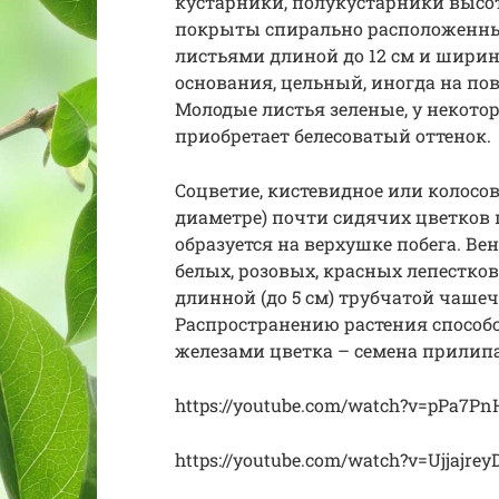
кустарники, полукустарники высото
покрыты спирально расположенн
листьями длиной до 12 см и ширино
основания, цельный, иногда на п
Молодые листья зеленые, у некото
приобретает белесоватый оттенок.
Соцветие, кистевидное или колосов
диаметре) почти сидячих цветков 
образуется на верхушке побега. Ве
белых, розовых, красных лепестко
длинной (до 5 см) трубчатой чашечк
Распространению растения способ
железами цветка – семена прилип
https://youtube.com/watch?v=pPa7P
https://youtube.com/watch?v=Ujjajrey