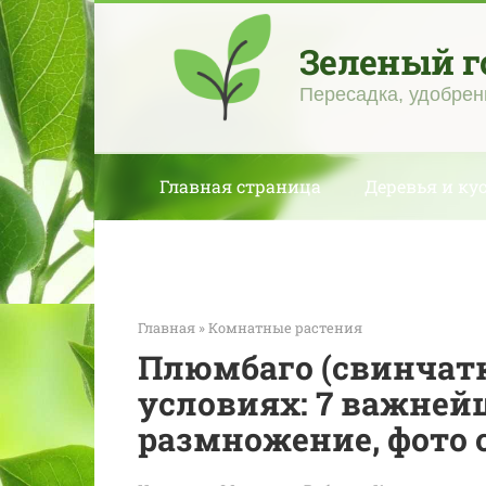
Перейти
к
Зеленый г
контенту
Пересадка, удобрен
Главная страница
Деревья и ку
Главная
»
Комнатные растения
Плюмбаго (свинчатк
условиях: 7 важней
размножение, фото 