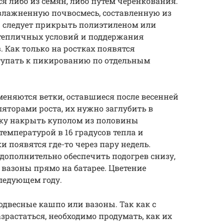
 либо из семян, либо путем черенкования.
увлажненную почвосмесь, составленную из
р следует прикрыть полиэтиленом или
тепличных условий и поддержания
. Как только на ростках появятся
тупать к пикированию по отдельным
еняются ветки, оставшиеся после весенней
ляторами роста, их нужно заглубить в
ку накрыть куполом из половины
емпературой в 16 градусов тепла и
 появятся где-то через пару недель.
ополнительно обеспечить подогрев снизу,
 вазоны прямо на батарее. Цветение
ледующем году.
двесные кашпо или вазоны. Так как с
зрастаться, необходимо продумать, как их