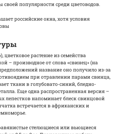
ы своей популярности среди цветоводов.
ашает российские окна, хотя условия
ковы
туры
, цветковое растение из семейства
й – производное от слова «свинец» (на
 предположений название оно получило из-за
ротивоядием при отравлении парами свинца,
ает ткани в голубовато-синий, бледно-
еталла. Еще одна распространенная версия –
ых лепестков напоминает блеск свинцовой
нчатка встречается в африканских и
емноморье.
 травянистые стелющиеся или вьющиеся