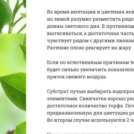
Во время вегетации и цветения ис
но зимой разумно разместить ря
длины светового дня. В противном
вытягиваться, а достаточная част
чувствует рядом с другими лиана
Растение плохо реагирует на жару
Если по естественным причинам те
будет сильно увеличить показател
приток свежего воздуха
Субстрат лучше выбирать водоп
элементами. Свинчатка хорошо ре
достаточное количество торфа. По
предназначенную для цветущих рас
Во втором случае используются 2 ча