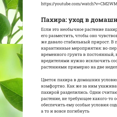
https://youtube.com/watch?v=CM2W
Пахира: уход в домаш
Если это необычное растение пахир
его разместить, чтобы оно чувствов
же давало стабильный прирост. В 
карантинные мероприятия: во-перв
временного грунта в постоянный,
вредителями нужно исключить сос
растениями примерно на две недел
Цветок пахира в домашних условия
комфортно. Как же за ним ухажива
пахирой разделились. Одни считаю
растение, не требующее какого-то ос
обеспечить ему особые условия сод
а то и вовсе погибнуть