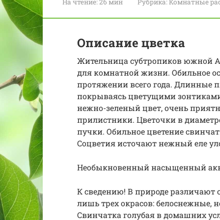
На чтение:
26 мин
Рубрика:
Комнатные ра
Описание цветка
Жительница субтропиков южной А
для комнатной жизни. Обильное о
протяжении всего года. Длинные п
покрываясь цветущими зонтиками
нежно-зеленый цвет, очень прият
прилистники. Цветочки в диаметре
пучки. Обильное цветение свинчат
Соцветия источают нежный еле у
Необыкновенный насыщенный акв
К сведению! В природе различают 
лишь трех окрасов: белоснежные, н
Свинчатка голубая в домашних усл