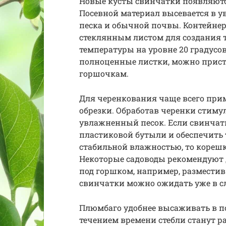
Новые кусты свинчатки появляются
Посевной материал высевается в 
песка и обычной почвы. Контейне
стеклянным листом для создания 
температуры на уровне 20 градусов
полноценные листки, можно прис
горшочкам.
Для черенкования чаще всего прим
обрезки. Обработав черенки стиму
увлажненный песок. Если свинчат
пластиковой бутыли и обеспечить т
стабильной влажностью, то корешки
Некоторые садоводы рекомендуют д
под горшком, например, разместив
свинчатки можно ожидать уже в с
Плюмбаго удобнее высаживать в по
течением времени стебли станут ра