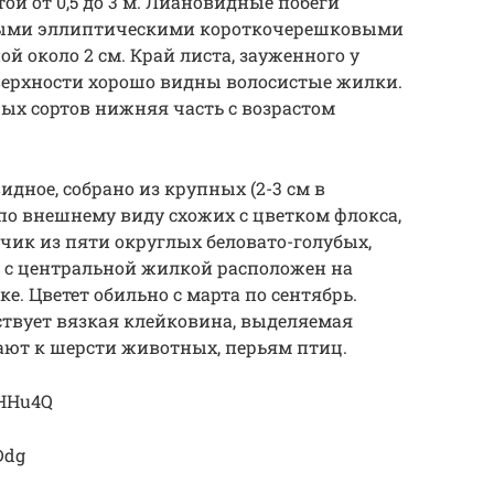
й от 0,5 до 3 м. Лиановидные побеги
ыми эллиптическими короткочерешковыми
й около 2 см. Край листа, зауженного у
оверхности хорошо видны волосистые жилки.
рых сортов нижняя часть с возрастом
идное, собрано из крупных (2-3 см в
по внешнему виду схожих с цветком флокса,
нчик из пяти округлых беловато-голубых,
в с центральной жилкой расположен на
е. Цветет обильно с марта по сентябрь.
ствует вязкая клейковина, выделяемая
ают к шерсти животных, перьям птиц.
nHHu4Q
Ddg