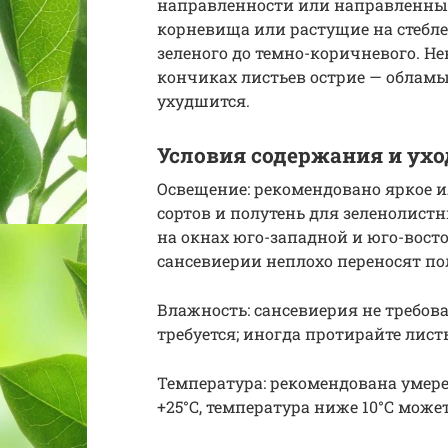
направленности или направленные 
корневища или растущие на стебле,
зеленого до темно-коричневого. Н
кончиках листьев острие — обламыв
ухудшится.
Условия содержания и ухо
Освещение: рекомендовано яркое и
сортов и полутень для зеленолистн
на окнах юго-западной и юго-вост
сансевиерии неплохо переносят по
Влажность: сансевиерия не требов
требуется; иногда протирайте лист
Температура: рекомендована умере
+25°C, температура ниже 10°C може