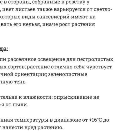
в стороны, собранные в розетку у
 цвет листьев также варьируется от светло-
екоторые виды сансевиерий имеют на
ать его нельзя, иначе рост растения
да:
ли рассеянное освещение для пестролистых
ых сортов; растение отлично себя чувствует
очной ориентации; зеленолистные
лную тень.
ательна к влажности; опрыскивание не
ья от пыли.
нная температуры в диапазоне от +16°C до
т нанести вред растению.