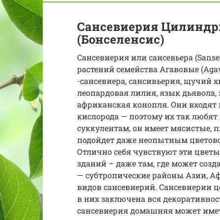
Сансевиерия Цилиндр
(Бонселенсис)
Сансевиерия или сансевьера (Sanse
растений семейства Агавовые (Agav
-сансевиера, сансивьерия, щучий х
леопардовая лилия, язык дьявола, 
африканская конопля. Они входят 
кислорода — поэтому их так любят
суккулентам, он имеет мясистые, п
подойдет даже неопытным цветовод
Отлично себя чувствуют эти цветы
зданий – даже там, где может созд
— субтропические районы Азии, Аф
видов сансевиерий. Сансевиерии ц
в них заключена вся декоративност
сансевиерия домашняя может имет