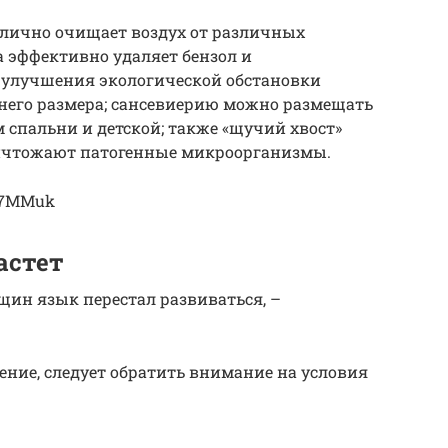
тлично очищает воздух от различных
а эффективно удаляет бензол и
о улучшения экологической обстановки
еднего размера; сансевиерию можно размещать
 спальни и детской; также «щучий хвост»
ичтожают патогенные микроорганизмы.
9_7MMuk
астет
щин язык перестал развиваться, –
ение, следует обратить внимание на условия