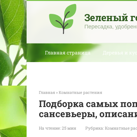
Перейти
к
Зеленый г
контенту
Пересадка, удобрен
Главная страница
Деревья и ку
Главная
»
Комнатные растения
Подборка самых по
сансевьеры, описан
На чтение:
25 мин
Рубрика:
Комнатные ра