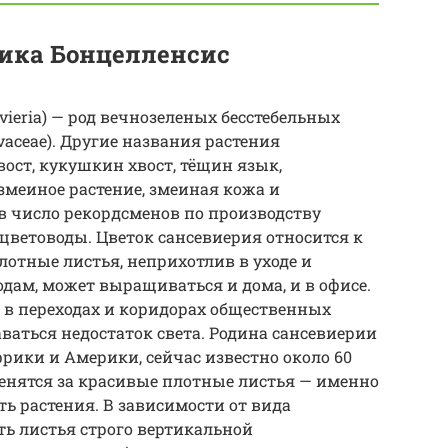
ика Бонцелленсис
vieria) — род вечнозеленых бесстебельных
aceae). Другие названия растения
вост, кукушкин хвост, тёщин язык,
змеиное растение, змеиная кожа и
в число рекордсменов по производству
 цветоводы. Цветок сансевиерия относится к
лотные листья, неприхотлив в уходе и
ам, может выращиваться и дома, и в офисе.
 в переходах и коридорах общественных
аваться недостаток света. Родина сансевиерии
рики и Америки, сейчас известно около 60
енятся за красивые плотные листья — именно
ь растения. В зависимости от вида
ь листья строго вертикальной