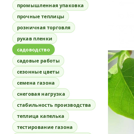
промышленная упаковка
прочные теплицы
розничная торговля
рукав пленки
садоводство
садовые работы
сезонные цветы
семена газона
снеговая нагрузка
стабильность производства
теплица капелька
тестирование газона