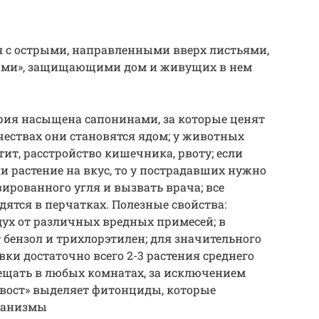
я с острыми, направленными вверх листьями,
дами», защищающими дом и живущих в нем
рия насыщена сапонинами, за которые ценят
чествах они становятся ядом; у животных
ит, расстройство кишечника, рвоту; если
 растение на вкус, то у пострадавших нужно
вированного угля и вызвать врача; все
ятся в перчатках. Полезные свойства:
ух от различных вредных примесей; в
 бензол и трихлорэтилен; для значительного
ки достаточно всего 2-3 растения среднего
ещать в любых комнатах, за исключением
хвост» выделяет фитонциды, которые
ганизмы