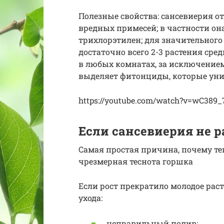
Полезные свойства: сансевиерия о
вредных примесей; в частности он
трихлорэтилен; для значительног
достаточно всего 2-3 растения ср
в любых комнатах, за исключением
выделяет фитонциды, которые ун
https://youtube.com/watch?v=wC38
Если сансевиерия не р
Самая простая причина, почему те
чрезмерная теснота горшка
Если рост прекратило молодое раст
ухода:
неправильный полив;