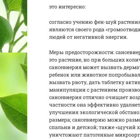
это интересно:
согласно учению фен-шуй растени
являются своего рода «громоотво
людей от негативной энергии.
Меры предосторожности: сансевие
это растение, но при больших коли
сансевиерия может вызвать дермат
ребенок или животное попробывали
вызвать рвоту, дать таблетку акти
манипуляции с растением производ
сансевиерия отлично очищает возд
частности она эффективно удаляет
улучшения экологической обстанов
размера; сансевиерию можно разм
спальни и детской; также «щучий 
уничтожают патогенные микроор