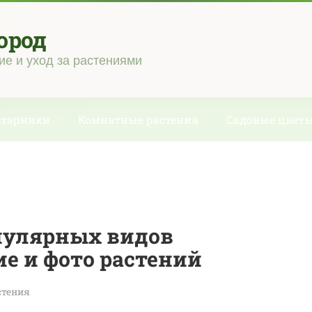
ород
ие и уход за растениями
старники
Комнатные растения
Садовые цвет
пулярных видов
ие и фото растений
стения