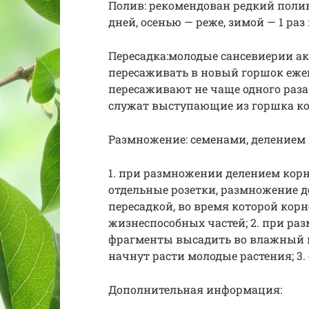
Полив: рекомендован редкий полив,
дней, осенью — реже, зимой — 1 раз 
Пересадка:молодые сансевиерии ак
пересаживать в новый горшок ежег
пересаживают не чаще одного раза 
служат выступающие из горшка ко
Размножение: семенами, делением
1. при размножении делением кор
отдельные розетки, размножение 
пересадкой, во время которой корн
жизнеспособных частей; 2. при ра
фрагменты высадить во влажный пе
начнут расти молодые растения; 3.
Дополнительная информация: