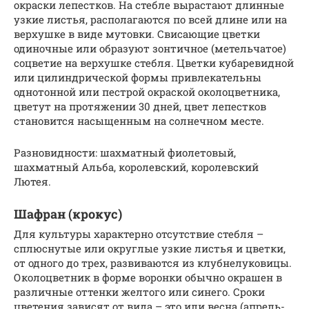
окраски лепестков. На стебле вырастают длинные
узкие листья, располагаются по всей длине или на
верхушке в виде мутовки. Свисающие цветки
одиночные или образуют зонтичное (метельчатое)
соцветие на верхушке стебля. Цветки кубаревидной
или цилиндрической формы привлекательны
однотонной или пестрой окраской околоцветника,
цветут на протяжении 30 дней, цвет лепестков
становится насыщенным на солнечном месте.
Разновидности: шахматный фиолетовый,
шахматный Альба, королевский, королевский
Лютея.
Шафран (крокус)
Для культуры характерно отсутствие стебля –
сплюснутые или округлые узкие листья и цветки,
от одного до трех, развиваются из клубнелуковицы.
Околоцветник в форме воронки обычно окрашен в
различные оттенки желтого или синего. Сроки
цветения зависят от вида – это или весна (апрель-