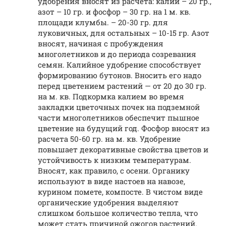
удобрения вносят из расчета: калий – 20 гр.,
азот – 10 гр. и фосфор – 30 гр. на 1 м. кв.
площади клумбы. – 20-30 гр. для
луковичных, для остальных – 10-15 гр. Азот
вносят, начиная с пробуждения
многолетников и до периода созревания
семян. Калийное удобрение способствует
формированию бутонов. Вносить его надо
перед цветением растений — от 20 до 30 гр.
на м. кв. Подкормка калием во время
закладки цветочных почек на подземной
части многолетников обеспечит пышное
цветение на будущий год. Фосфор вносят из
расчета 50-60 гр. на м. кв. Удобрение
повышает декоративные свойства цветов и
устойчивость к низким температурам.
Вносят, как правило, с осени. Органику
используют в виде настоев на навозе,
курином помете, компосте. В чистом виде
органические удобрения выделяют
слишком большое количество тепла, что
может стать причиной ожогов растений.