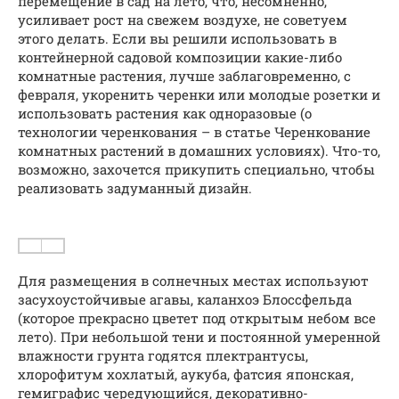
перемещение в сад на лето, что, несомненно,
усиливает рост на свежем воздухе, не советуем
этого делать. Если вы решили использовать в
контейнерной садовой композиции какие-либо
комнатные растения, лучше заблаговременно, с
февраля, укоренить черенки или молодые розетки и
использовать растения как одноразовые (о
технологии черенкования – в статье Черенкование
комнатных растений в домашних условиях). Что-то,
возможно, захочется прикупить специально, чтобы
реализовать задуманный дизайн.
Для размещения в солнечных местах используют
засухоустойчивые агавы, каланхоэ Блоссфельда
(которое прекрасно цветет под открытым небом все
лето). При небольшой тени и постоянной умеренной
влажности грунта годятся плектрантусы,
хлорофитум хохлатый, аукуба, фатсия японская,
гемиграфис чередующийся, декоративно-