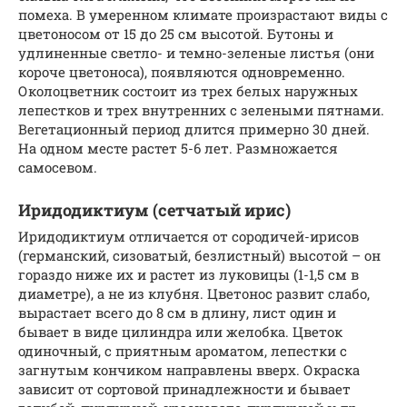
помеха. В умеренном климате произрастают виды с
цветоносом от 15 до 25 см высотой. Бутоны и
удлиненные светло- и темно-зеленые листья (они
короче цветоноса), появляются одновременно.
Околоцветник состоит из трех белых наружных
лепестков и трех внутренних с зелеными пятнами.
Вегетационный период длится примерно 30 дней.
На одном месте растет 5-6 лет. Размножается
самосевом.
Иридодиктиум (сетчатый ирис)
Иридодиктиум отличается от сородичей-ирисов
(германский, сизоватый, безлистный) высотой – он
гораздо ниже их и растет из луковицы (1-1,5 см в
диаметре), а не из клубня. Цветонос развит слабо,
вырастает всего до 8 см в длину, лист один и
бывает в виде цилиндра или желобка. Цветок
одиночный, с приятным ароматом, лепестки с
загнутым кончиком направлены вверх. Окраска
зависит от сортовой принадлежности и бывает