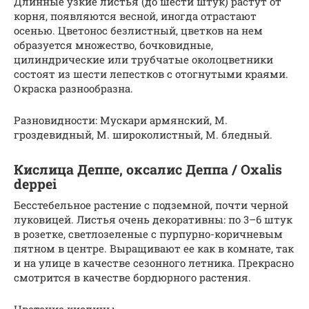
Длинные узкие листья (до шести штук) растут от
корня, появляются весной, иногда отрастают
осенью. Цветонос безлистный, цветков на нем
образуется множество, бочковидные,
цилиндрические или трубчатые околоцветники
состоят из шести лепестков с отогнутыми краями.
Окраска разнообразна.
Разновидности: Мускари армянский, М.
гроздевидный, М. широколистный, М. бледный.
Кислица Деппе, оксалис Деппа / Oxalis
deppei
Бесстебельное растение с подземной, почти черной
луковицей. Листья очень декоративны: по 3–6 штук
в розетке, светлозеленые с пурпурно-коричневым
пятном в центре. Выращивают ее как в комнате, так
и на улице в качестве сезонного летника. Прекрасно
смотрится в качестве бордюрного растения.
Цветение кислицы