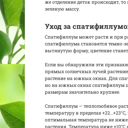
же отделение деток происходит, т
зеленую массу.
Уход за спатифиллум
Спатифиллум может расти и при ра
спатифиллума становятся темно-з
вытянутую форму, цветение станет
Если вы обнаружили эти признаки,
прямых солнечных лучей растение 
растение на южных окнах. Для спа
но на южных окнах спатифиллум ц
размерам значительно крупнее.
Спатифиллум — теплолюбивое расте
температуру в пределах +22…+23°C,
оптимальная температура не ниже +
растения. Температура ниже +10°C 