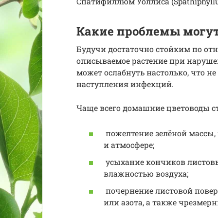
Спатифиллюм Уоллиса (Spathiphyllum
Какие проблемы могу
Будучи достаточно стойким по от
описываемое растение при наруше
может ослабнуть настолько, что н
наступления инфекций.
Чаще всего домашние цветоводы с
пожелтение зелёной массы, 
и атмосфере;
усыхание кончиков листовы
влажностью воздуха;
почернение листовой повер
или азота, а также чрезмер