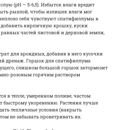
слую (pH — 5-6,5). Избыток влаги вредит
ыть рыхлой, чтобы излишек влаги мог
м неплохо себя чувствуют спатифиллумы в
о добавить кирпичную крошку, куски
з равных частей листовой и дерновой земли,
рат для ароидных, добавив в него кусочки
ший дренаж. Горшок для спатифиллума
ущего, слишком большой горшок затормозит
емно-розовым горячим раствором
ся в тепле, умеренном поливе, частом
ет быстрому укоренению. Растения лучше
здать тепличные условия (накрыть
том не забывать проветривать их.