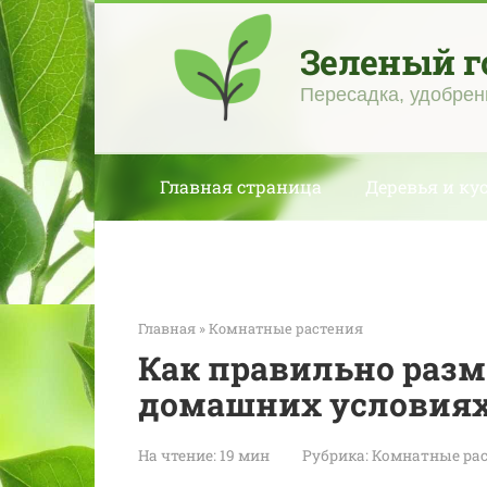
Перейти
к
Зеленый г
контенту
Пересадка, удобрен
Главная страница
Деревья и ку
Главная
»
Комнатные растения
Как правильно раз
домашних условия
На чтение:
19 мин
Рубрика:
Комнатные ра