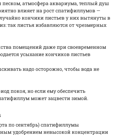
 песком, атмосфера аквариума, теплый душ
приятно влияет на рост спатифиллумов —
случайно кончики листьев у них вытянуты в
з: так листья избавляются от чрезмерных
инства помещений даже при своевременном
людается усыхание кончиков листьев
скивать надо осторожно, чтобы вода не
риод покоя, но если ему обеспечить
спатифиллум может зацвести зимой.
а
арта по сентябрь) спатифиллумы
ным удобрением невысокой концентрации