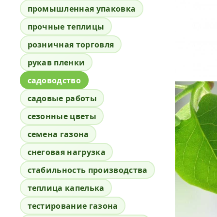
промышленная упаковка
прочные теплицы
розничная торговля
рукав пленки
садоводство
садовые работы
сезонные цветы
семена газона
снеговая нагрузка
стабильность производства
теплица капелька
тестирование газона