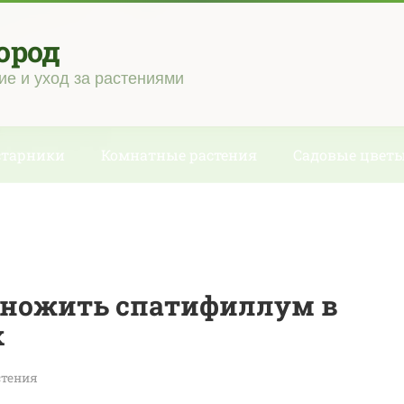
ород
ие и уход за растениями
старники
Комнатные растения
Садовые цвет
множить спатифиллум в
х
стения