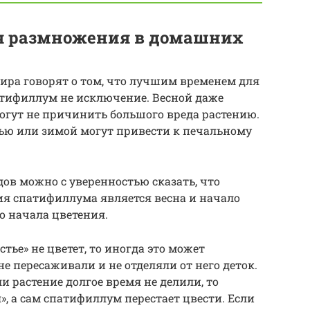
ля размножения в домашних
мира говорят о том, что лучшим временем для
атифиллум не исключение. Весной даже
гут не причинить большого вреда растению.
нью или зимой могут привести к печальному
дов можно с уверенностью сказать, что
 спатифиллума является весна и начало
до начала цветения.
тье» не цветет, то иногда это может
не пересаживали и не отделяли от него деток.
и растение долгое время не делили, то
, а сам спатифиллум перестает цвести. Если