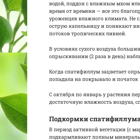
водой, поддон с влажным мхом или
время от времени — все это благо
уроженцев влажного климата. Не 
острую капельницу и поникают вни
потоков тропических ливней.
В условиях сухого воздуха больш
опрыскивании (2 раза в день) наб
Когда спатифиллум зацветает опры
попадала на покрывало и початок
С октября по январь у растения пе
достаточную влажность воздуха, 
Подкормки спатифиллум
В период активной вегетации (с м
подкармливают полным минераль