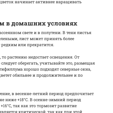
о цветок начинает активнее наращивать
ом в домашних условиях
ссеянном свете и в полутени. В тени листья
елеными, лист может принять более
 редким или прекратится.
 то растению недостает освещения. От
следует оберегать, учитывайте это, размещая
тифиллума хорошо подходят северные окна,
ветет обильнее и продолжительнее и по
ние, в весенне-летний период предпочитает
 не ниже +18°C. В осенне-зимний период
16°C, так как это тормозит развитие
является критической, так как при этой