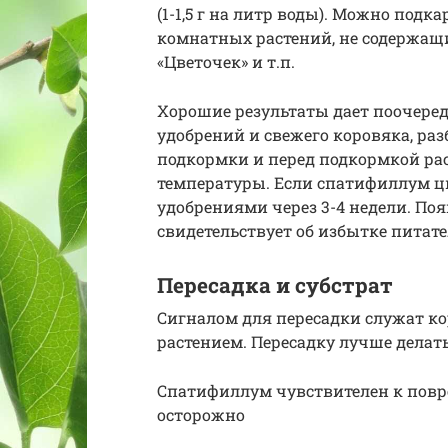
(1-1,5 г на литр воды). Можно по
комнатных растений, не содержащи
«Цветочек» и т.п.
Хорошие результаты дает поочере
удобрений и свежего коровяка, разб
подкормки и перед подкормкой ра
температуры. Если спатифиллум цв
удобрениями через 3-4 недели. По
свидетельствует об избытке питат
Пересадка и субстрат
Сигналом для пересадки служат ко
растением. Пересадку лучше делат
Спатифиллум чувствителен к повр
осторожно