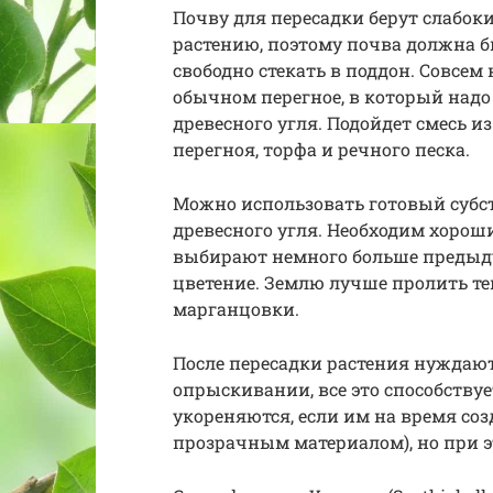
Почву для пересадки берут слабоки
растению, поэтому почва должна б
свободно стекать в поддон. Совсе
обычном перегное, в который над
древесного угля. Подойдет смесь и
перегноя, торфа и речного песка.
Можно использовать готовый субст
древесного угля. Необходим хоро
выбирают немного больше предыд
цветение. Землю лучше пролить т
марганцовки.
После пересадки растения нуждают
опрыскивании, все это способству
укореняются, если им на время со
прозрачным материалом), но при э