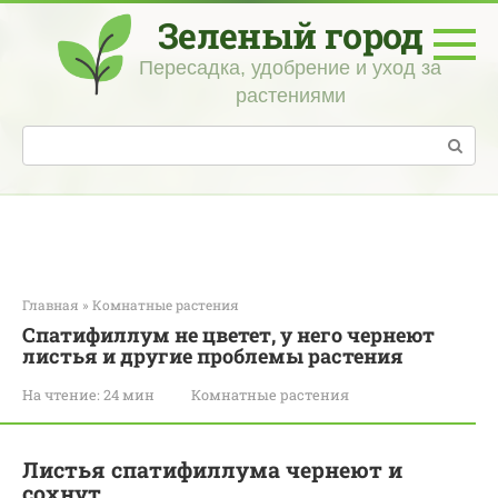
Перейти
Зеленый город
к
контенту
Пересадка, удобрение и уход за
растениями
Поиск:
Главная
»
Комнатные растения
Спатифиллум не цветет, у него чернеют
листья и другие проблемы растения
На чтение:
24 мин
Комнатные растения
Листья спатифиллума чернеют и
сохнут