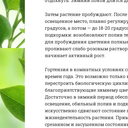
отдохнуть. Зимний покой длится д
Затем растение пробуждают. После 
освещенное место, плавно регулир
градусов, а потом — до 18-20 град
подкормки: возобновляют полив теп
для пробуждения цветения полные
проливают слабо-розовым раствор
начинает активный рост.
Гортензия в комнатных условиях с
времен года. Это возможно только в
перестроить биологическую циклич
благоприятствующие зимнему цвете
Достаточно в зимний период обесп
освещение, обильный полив и под
искусственно сдвигают состояние
жизнедеятельность растения. Прим
срезанном и засушенном состоянии