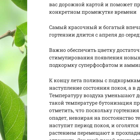
вас дорожной картой и поможет п
конкретном промежутке времени
Самый красочный и богатый впеч
гортензии длится с апреля до сере
Важно обеспечить цветку достато
стимулирования появления новых
подкормку суперфосфатом и аммиа
К концу лета поливы с подкормка
наступление состояния покоя, а в 
Температуру воздуха уменьшают до
такой температуре бутонизация пр
отметить, что поскольку гортензия
опадет, невзирая на постоянство т
наступит период покоя, и оголятся
растением перемещают в прохладно