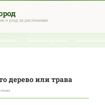
ород
ие и уход за растениями
старники
Комнатные растения
Садовые цвет
то дерево или трава
стения