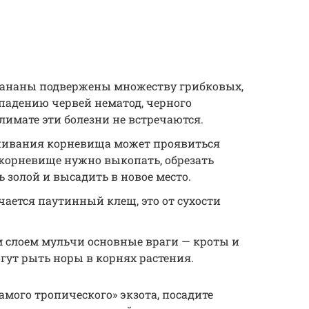
бананы подвержены множеству грибковых,
падению червей нематод, черного
лимате эти болезни не встречаются.
нивания корневища может проявиться
 корневище нужно выкопать, обрезать
 золой и высадить в новое место.
ается паутинный клещ, это от сухости
м слоем мульчи основные враги — кроты и
гут рыть норы в корнях растения.
самого тропического» экзота, посадите