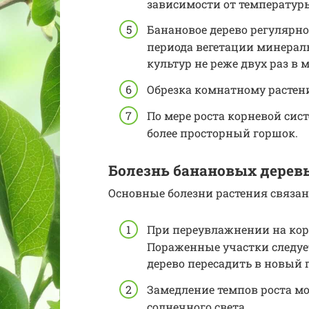
зависимости от температур
Банановое дерево регулярн
периода вегетации минера
культур не реже двух раз в 
Обрезка комнатному растени
По мере роста корневой сис
более просторный горшок.
Болезнь банановых дерев
Основные болезни растения связа
При переувлажнении на кор
Пораженные участки следует
дерево пересадить в новый 
Замедление темпов роста мо
солнечного света.