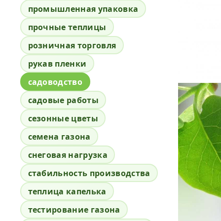
промышленная упаковка
прочные теплицы
розничная торговля
рукав пленки
садоводство
садовые работы
сезонные цветы
семена газона
снеговая нагрузка
стабильность производства
теплица капелька
тестирование газона