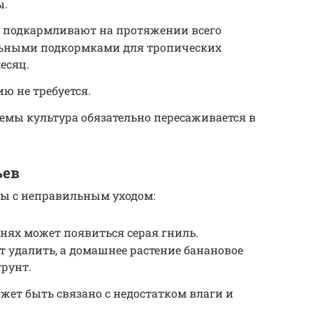
ы.
о подкармливают на протяжении всего
льными подкормками для тропических
месяц.
ю не требуется.
темы культура обязательно пересаживается в
ьев
ны с неправильным уходом:
нях может появиться серая гниль.
 удалить, а домашнее растение банановое
грунт.
жет быть связано с недостатком влаги и