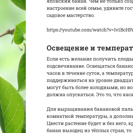
японский банан. Чем не только со
настроение всей семье, удивите гос
садовое мастерство.
https://youtube.com/watch?v=Iv1BcH
Освещение и темпера
Если есть желание получить плоды
подсвечивание. Освещаться банан
часов в течение суток, а температ
поддерживаться на уровне двадцат
могут быть более холодными, но вс
должна опускаться. Это то, что ка
Для выращивания банановой пальм
комнатной температуры, а дополни
Цвести растение будет и без него, 
банан выходец из тёплых стран, то