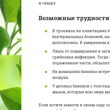
и сахару.
Возможные трудности
В тропиках на плантациях 
бактериальных болезней, на
долгоносика. В умеренном к
Лишь от подмерзания и заг
грибковая инфекция. Тогда
пораженные части, обсыпать
На домашних бананах встреч
воздуха.
У дачных бананов с толсты
мыши, которые всю зиму мо
Если хотите завести в своем саду «