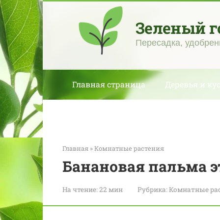
Перейти
к
Зеленый г
контенту
Пересадка, удобрен
Главная страница
Деревья и ку
Главная
»
Комнатные растения
Банановая пальма э
На чтение:
22 мин
Рубрика:
Комнатные ра