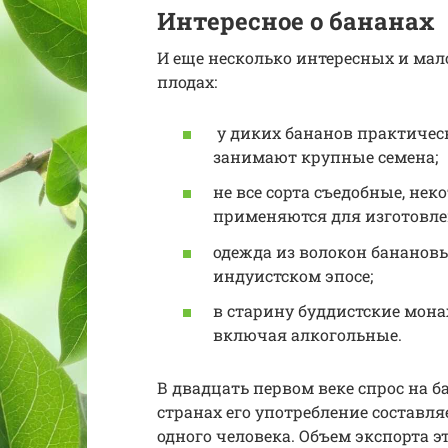
Интересное о бананах
И еще несколько интересных и мал
плодах:
у диких бананов практическ
занимают крупные семена;
не все сорта съедобные, не
применяются для изготовле
одежда из волокон банановы
индуистском эпосе;
в старину буддистские мон
включая алкогольные.
В двадцать первом веке спрос на б
странах его употребление составля
одного человека. Объем экспорта э