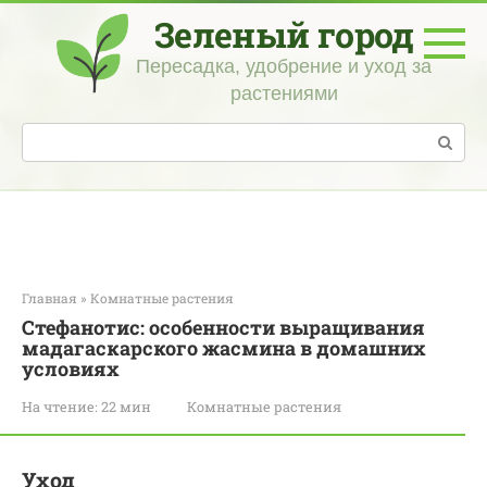
Перейти
Зеленый город
к
контенту
Пересадка, удобрение и уход за
растениями
Поиск:
Главная
»
Комнатные растения
Стефанотис: особенности выращивания
мадагаскарского жасмина в домашних
условиях
На чтение:
22 мин
Комнатные растения
Уход