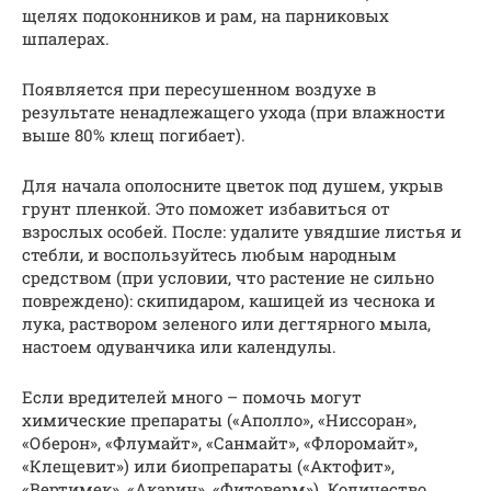
щелях подоконников и рам, на парниковых
шпалерах.
Появляется при пересушенном воздухе в
результате ненадлежащего ухода (при влажности
выше 80% клещ погибает).
Для начала ополосните цветок под душем, укрыв
грунт пленкой. Это поможет избавиться от
взрослых особей. После: удалите увядшие листья и
стебли, и воспользуйтесь любым народным
средством (при условии, что растение не сильно
повреждено): скипидаром, кашицей из чеснока и
лука, раствором зеленого или дегтярного мыла,
настоем одуванчика или календулы.
Если вредителей много – помочь могут
химические препараты («Аполло», «Ниссоран»,
«Оберон», «Флумайт», «Санмайт», «Флоромайт»,
«Клещевит») или биопрепараты («Актофит»,
«Вертимек», «Акарин», «Фитоверм»). Количество