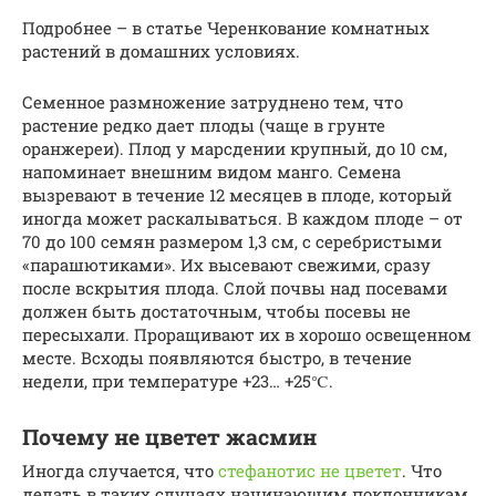
Подробнее – в статье Черенкование комнатных
растений в домашних условиях.
Семенное размножение затруднено тем, что
растение редко дает плоды (чаще в грунте
оранжереи). Плод у марсдении крупный, до 10 см,
напоминает внешним видом манго. Семена
вызревают в течение 12 месяцев в плоде, который
иногда может раскалываться. В каждом плоде – от
70 до 100 семян размером 1,3 см, с серебристыми
«парашютиками». Их высевают свежими, сразу
после вскрытия плода. Слой почвы над посевами
должен быть достаточным, чтобы посевы не
пересыхали. Проращивают их в хорошо освещенном
месте. Всходы появляются быстро, в течение
недели, при температуре +23… +25℃.
Почему не цветет жасмин
Иногда случается, что
стефанотис не цветет
. Что
делать в таких случаях начинающим поклонникам