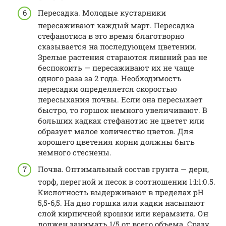
Пересадка. Молодые кустарники
пересаживают каждый март. Пересадка
стефанотиса в это время благотворно
сказывается на последующем цветении.
Зрелые растения стараются лишний раз не
беспокоить — пересаживают их не чаще
одного раза за 2 года. Необходимость
пересадки определяется скоростью
пересыхания почвы. Если она пересыхает
быстро, то горшок немного увеличивают. В
больших кадках стефанотис не цветет или
образует малое количество цветов. Для
хорошего цветения корни должны быть
немного стеснены.
Почва. Оптимальный состав грунта — дерн,
торф, перегной и песок в соотношении 1:1:1:0.5.
Кислотность выдерживают в пределах рН
5,5-6,5. На дно горшка или кадки насыпают
слой кирпичной крошки или керамзита. Он
должен занимать 1/5 от всего объема. Сразу