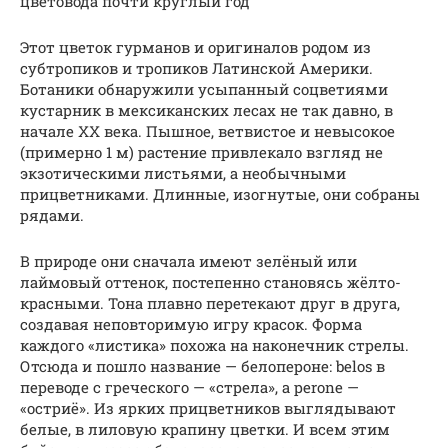
цветовода почти круглый год
Этот цветок гурманов и оригиналов родом из
субтропиков и тропиков Латинской Америки.
Ботаники обнаружили усыпанный соцветиями
кустарник в мексиканских лесах не так давно, в
начале XX века. Пышное, ветвистое и невысокое
(примерно 1 м) растение привлекало взгляд не
экзотическими листьями, а необычными
прицветниками. Длинные, изогнутые, они собраны
рядами.
В природе они сначала имеют зелёный или
лаймовый оттенок, постепенно становясь жёлто-
красными. Тона плавно перетекают друг в друга,
создавая неповторимую игру красок. Форма
каждого «листика» похожа на наконечник стрелы.
Отсюда и пошло название — белопероне: belos в
переводе с греческого — «стрела», а perone —
«остриё». Из ярких прицветников выглядывают
белые, в лиловую крапину цветки. И всем этим