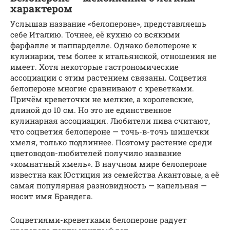
характером
Услышав название «белопероне», представляешь
себе Италию. Точнее, её кухню со всякими
фарфалле и паппарделле. Однако белопероне к
кулинарии, тем более к итальянской, отношения не
имеет. Хотя некоторые гастрономические
ассоциации с этим растением связаны. Соцветия
белопероне многие сравнивают с креветками.
Причём креветочки не мелкие, а королевские,
длиной до 10 см. Но это не единственное
кулинарная ассоциация. Любители пива считают,
что соцветия белопероне — точь-в-точь шишечки
хмеля, только подлиннее. Поэтому растение среди
цветоводов-любителей получило название
«комнатный хмель». В научном мире белопероне
известна как Юстиция из семейства Акантовые, а её
самая популярная разновидность — капельная —
носит имя Брандега.
Соцветиями-креветками белопероне радует