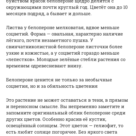
буйством красок белопероне щедро делится с
окружающими почти круглый год. Цветёт она до 10
месяцев подряд, а бывает и дольше.
Листва у белопероне мелковатая, вдвое меньше
соцветий. Форма — овальная, характерно наличие
лёгкого, почти незаметного пушка. У
свинчатниколистной белопероне листочки более
узкие и кожистые, а у соцветий гораздо меньше
«лепестков». Молодые зелёные стебли растения со
временем одревесневают внизу.
Белопероне ценится не только за необычные
соцветия, но и за обильность цветения
Это растение не может оставаться в тени, в прямом
и переносном смысле. Вы непременно заметите и
запомните оригинальный облик белопероне среди
других цветов. Особенно красив её кустик,
освещённый солнцем. Этот цветок — гелиофит, то
есть любит солнце погорячее. Без яркого света