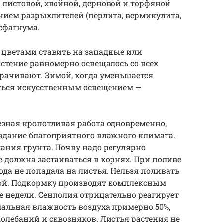
 листовой, хвойной, дерновой и торфяной
лением разрыхлителей (перлита, вермикулита,
 сфагнума.
 цветами ставить на западные или
астение равномерно освещалось со всех
рачивают. Зимой, когда уменьшается
аться искусственным освещением —
ьезная кропотливая работа одновременно,
здание благоприятного влажного климата.
ания грунта. Почву надо регулярно
е должна застаиваться в корнях. При поливе
ода не попадала на листья. Нельзя поливать
ой. Подкормку производят комплексным
 недели. Сенполия отрицательно реагирует
имальная влажность воздуха примерно 50%,
 колебаний и сквозняков. Листья растения не