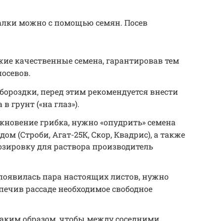
алки можно с помощью семян. Посев
жие качественные семена, гарантировав тем
осевов.
 бороздки, перед этим рекомендуется внести
в грунт («на глаз»).
кновение грибка, нужно «опудрить» семена
 (Строби, Агат-25К, Скор, Квадрис), а также
озировку для раствора производитель
и появилась пара настоящих листов, нужно
печив рассаде необходимое свободное
аким образом, чтобы между соседними