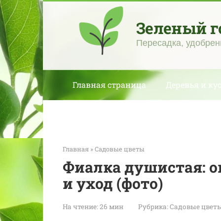
Перейти
к
Зеленый г
контенту
Пересадка, удобрен
Главная страница
Деревья и ку
Главная
»
Садовые цветы
Фиалка душистая: 
и уход (фото)
На чтение:
26 мин
Рубрика:
Садовые цвет