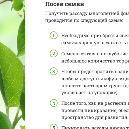
Посев семян
Получить рассаду многолетней фи
проводится по следующей схеме:
Необходимо приобрести све
самым хорошую всхожесть п
Семена сеются в неглубокие
небольшое количество торфа 
Чтобы предотвратить возни
любым доступным фунгицидом
пролить раствором грунт (д
указывает на упаковке).
После того, как на растени
провести пикирование, обес
пространство для развития.
Пикировать всходы нужно т