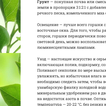
Грунт
— покупная почва или смесь
земли в пропорции 3:1:2:1 с добав
речного песка, измельченного мха
Освещение — лучше всего горшки с
восточные окна. Для того, чтобы р
сторон, горшки периодически пово
световой день, можно воспользов
люминесцентными лампами.
Уход — настоящее искусство и сер
включающая полив, подкормку, со
Поливают сенполии по мере высых
увлажнять, но избыточная влага н
необходимо следить затем, чтобы в
узамбарскую фиалку холодной вод
минеральным удобрением раз в две
на недостаток азота в почве. Опт
температура — 20-22 °С, без резких