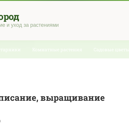
ород
ие и уход за растениями
старники
Комнатные растения
Садовые цвет
описание, выращивание
ы