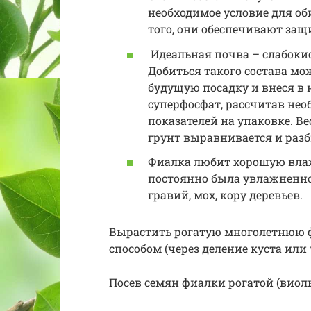
необходимое условие для об
того, они обеспечивают защи
Идеальная почва – слабокис
Добиться такого состава мо
будущую посадку и внеся в 
суперфосфат, рассчитав нео
показателей на упаковке. В
грунт выравнивается и раз
Фиалка любит хорошую влажн
постоянно была увлажненно
гравий, мох, кору деревьев.
Вырастить рогатую многолетнюю 
способом (через деление куста или
Посев семян фиалки рогатой (виол