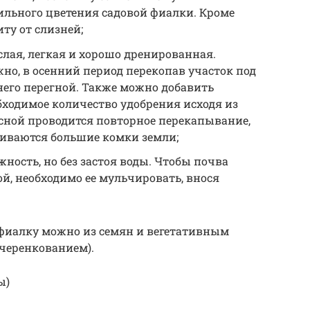
ильного цветения садовой фиалки. Кроме
ту от слизней;
лая, легкая и хорошо дренированная.
жно, в осенний период перекопав участок под
него перегной. Также можно добавить
бходимое количество удобрения исходя из
есной проводится повторное перекапывание,
биваются большие комки земли;
ость, но без застоя воды. Чтобы почва
й, необходимо ее мульчировать, внося
фиалку можно из семян и вегетативным
 черенкованием).
ы)