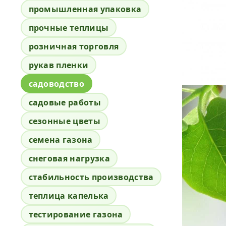
промышленная упаковка
прочные теплицы
розничная торговля
рукав пленки
садоводство
садовые работы
сезонные цветы
семена газона
снеговая нагрузка
стабильность производства
теплица капелька
тестирование газона