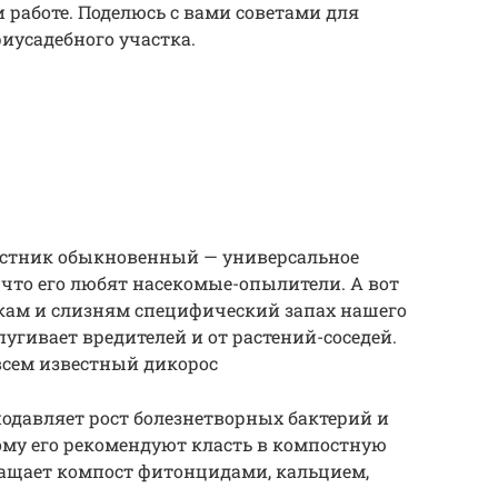
 работе. Поделюсь с вами советами для
иусадебного участка.
истник обыкновенный — универсальное
 что его любят насекомые-опылители. А вот
укам и слизням специфический запах нашего
тпугивает вредителей и от растений-соседей.
сем известный дикорос
одавляет рост болезнетворных бактерий и
тому его рекомендуют класть в компостную
огащает компост фитонцидами, кальцием,