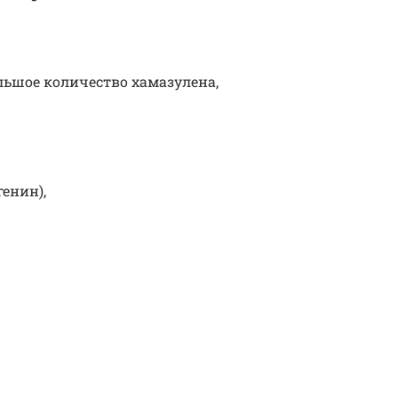
льшое количество хамазулена,
енин),