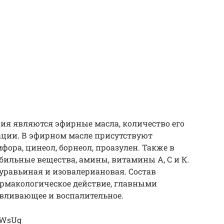
я являются эфирные масла, количество его
тации. В эфирном масле присутствуют
фора, цинеол, борнеол, проазулен. Также в
ильные вещества, амины, витамины А, С и К.
муравьиная и изовалериановая. Состав
армакологическое действие, главными
вливающее и воспалительное.
7IWsUg