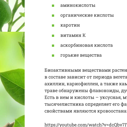
аминокислоты
органические кислоты
каротин
витамин К
аскорбиновая кислота
горькие вещества
Биоактивными веществами растени
в составе зависит от периода веге
ахиллин, кариофиллен, а также кам
траве обнаружены флавоноиды, дуб
Есть в нем и кислоты – уксусная, 
тысячелистника определяет его ф
свойствами являются кровоостана
https://youtube.com/watch?v=dcQbv