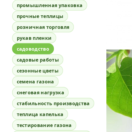
промышленная упаковка
прочные теплицы
розничная торговля
рукав пленки
садоводство
садовые работы
сезонные цветы
семена газона
снеговая нагрузка
стабильность производства
теплица капелька
тестирование газона