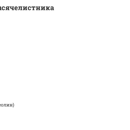
ысячелистника
еолин)