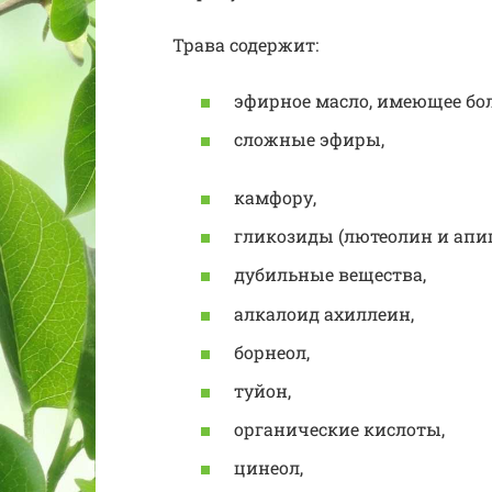
Трава содержит:
эфирное масло, имеющее бо
сложные эфиры,
камфору,
гликозиды (лютеолин и апиг
дубильные вещества,
алкалоид ахиллеин,
борнеол,
туйон,
органические кислоты,
цинеол,