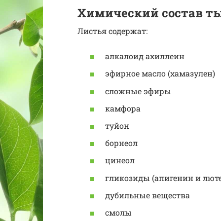
Химический состав т
Листья содержат:
алкалоид ахиллеин
эфирное масло (хамазулен)
сложные эфиры
камфора
туйон
борнеол
цинеол
гликозиды (апигенин и лют
дубильные вещества
смолы