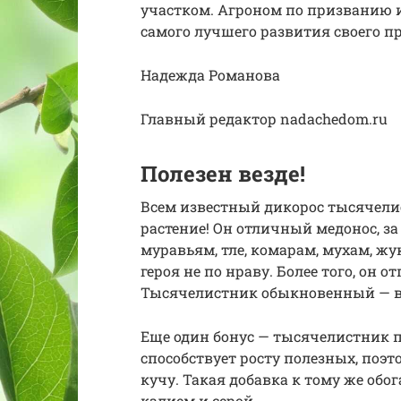
участком. Агроном по призванию и
самого лучшего развития своего пр
Надежда Романова
Главный редактор nadachedom.ru
Полезен везде!
Всем известный дикорос тысячел
растение! Он отличный медонос, за
муравьям, тле, комарам, мухам, ж
героя не по нраву. Более того, он о
Тысячелистник обыкновенный — в
Еще один бонус — тысячелистник п
способствует росту полезных, поэ
кучу. Такая добавка к тому же об
калием и серой.