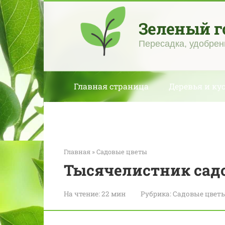
Перейти
к
Зеленый г
контенту
Пересадка, удобрен
Главная страница
Деревья и ку
Главная
»
Садовые цветы
Тысячелистник сад
На чтение:
22 мин
Рубрика:
Садовые цвет