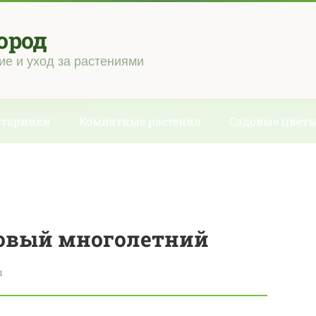
ород
ие и уход за растениями
старники
Комнатные растения
Садовые цвет
овый многолетний
ы