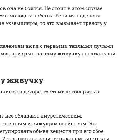
в она не боится. Не стоит в этом случае
т о молодых побегах. Если из-под снега
 экземпляры, то это вызывает тревогу у
новлением аюги с первыми теплыми лучами
ться, прикрыв на зиму живучку специальной
ву живучку
ание ее в декоре, то стоит поговорить о
из нее обладают диуретическим,
атогенным и вяжущим свойством. Эта
егулировать обмен веществ при его сбое.
2 ч. л. состава залить стаканом кипятка и