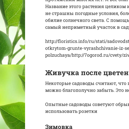
Название этого растения целиком и
не страшны погодные условия, боле
обилие солнечного света. С помо
самый неприметный участок в саду
http://floristics.info/ru/stati/sadov
otkrytom-grunte-vyrashchivanie-iz-s
polzuchaya/http://7ogorod.ru/cvety/z
Живучка после цвете
Некоторые садоводы считают, что 
можно благополучно забыть. Это не
Опытные садоводы советуют обрыв
использовать розетки
Зимовка