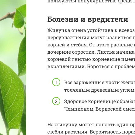
пользуются популярностью среди 
Болезни и вредители
Живучка очень устойчива к всево
переувлажнения могут развиться 
корней и стебля. От этого растение
дочерние отростки. Листья начин
корневой гнилью корневище имее
вкраплениями. Бороться с пробл
Все зараженные части жела
толченым древесным углем
Здоровое корневище обраба
Чемпионом, Бордоской смес
На живучку может напасть один вре
стебли растения. Вероятность пор