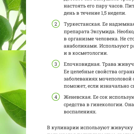
настоять его пару часов. П
день в течение 1,5 недели.
Туркестанская. Ее надземна
препарата Эксумида. Необх
в организме человека. Не ст
анаболиками. Используют ра
и в косметологии.
Елочковидная. Трава живучк
Ее целебные свойства огр
заболеваниях мочеполовой 
поможет, если изначально с
Женевская. Ее сок использу
средства в гинекологии. Он
воспалениях.
В кулинарии используют живучку 