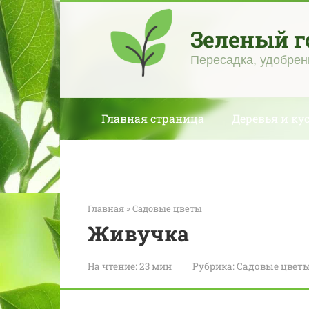
Перейти
к
Зеленый г
контенту
Пересадка, удобрен
Главная страница
Деревья и ку
Главная
»
Садовые цветы
Живучка
На чтение:
23 мин
Рубрика:
Садовые цвет