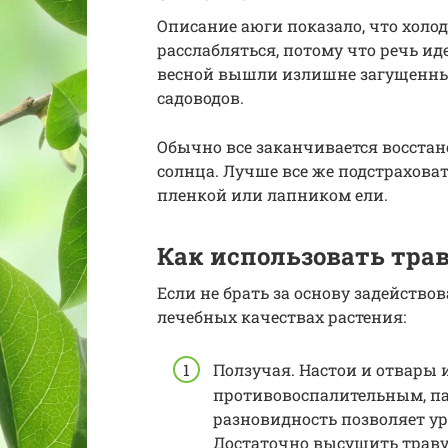
Описание аюги показало, что холодо
расслабляться, потому что речь иде
весной вышли излишне загущенные
садоводов.
Обычно все заканчивается восста
солнца. Лучше все же подстрахова
пленкой или лапником ели.
Как использовать тра
Если не брать за основу задействов
лечебных качествах растения:
Ползучая. Настои и отвары 
противовоспалительным, п
разновидность позволяет ур
Достаточно высушить траву, 