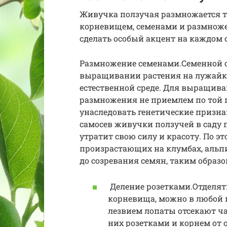
Живучка ползучая размножается тр
корневищем, семенами и размноже
сделать особый акцент на каждом с
Размножение семенами.Семенной 
выращивании растения на лужайках
естественной среде. Для выращива
размножения не приемлем по той п
унаследовать генетические призна
самосев живучки ползучей в саду 
утратит свою силу и красоту. По э
произрастающих на клумбах, альпий
до созревания семян, таким образо
Деление розетками.Отделять
корневища, можно в любой п
лезвием лопаты отсекают ч
них розетками и корнем от 