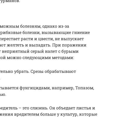
гурманов.
зможным болезням, однако из-за
грибковые болезни, вызывающие гниение
 перестает расти и цвести, не выпускает
ают желтеть и выпадать. При поражении
т неприятный серый налет с бурыми
емой можно следующими методами:
тельно убрать. Срезы обрабатывают
.
тывается фунгицидами, например, Топазом,
ью.
дитель – это слизень. Он объедает листья и
ажения вредителем больше у культур, которые