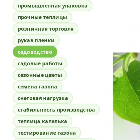
промышленная упаковка
прочные теплицы
розничная торговля
рукав пленки
садоводство
садовые работы
сезонные цветы
семена газона
снеговая нагрузка
стабильность производства
теплица капелька
тестирование газона