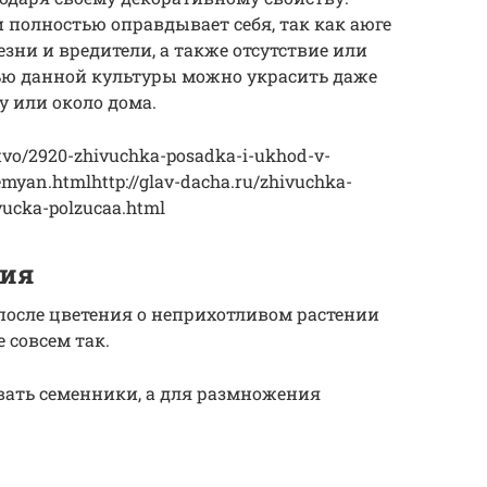
 полностью оправдывает себя, так как аюге
зни и вредители, а также отсутствие или
щью данной культуры можно украсить даже
 или около дома.
odstvo/2920-zhivuchka-posadka-i-ukhod-v-
emyan.htmlhttp://glav-dacha.ru/zhivuchka-
ivucka-polzucaa.html
ния
после цветения о неприхотливом растении
 совсем так.
ать семенники, а для размножения