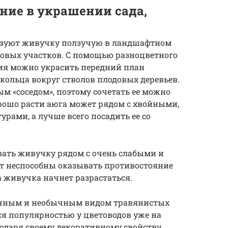
ние в украшении сада,
ьзуют живучку ползучую в ландшафтном
довых участков. С помощью разноцветного
ния можно украсить передний план
 кольца вокруг стволов плодовых деревьев.
м «соседом», поэтому сочетать ее можно
орошо расти аюга может рядом с хвойными,
ами, а лучше всего посадить ее со
ать живучку рядом с очень слабыми и
т неспособны оказывать противостояние
да живучка начнет разрастаться.
очным и необычным видом травянистых
я популярностью у цветоводов уже на
годаря своему декоративному свойству.