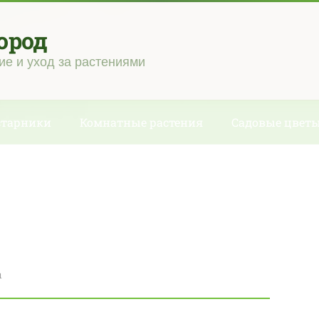
ород
ие и уход за растениями
старники
Комнатные растения
Садовые цвет
ы