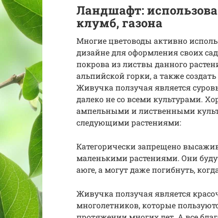
Ландшафт: использова
клумб, газона
Многие цветоводы активно испол
дизайне для оформления своих са
покрова из листвы данного расте
альпийской горки, а также создать
Живучка ползучая является суровы
далеко не со всеми культурами. Х
ампельными и лиственными культур
следующими растениями:
Категорически запрещено высажив
маленькими растениями. Они буду
аюге, а могут даже погибнуть, ког
Живучка ползучая является крас
многолетников, которые пользуютс
протяжении многих лет. А все бла