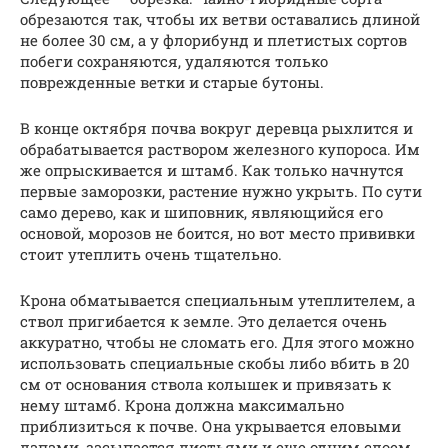
обрезаются так, чтобы их ветви оставались длиной
не более 30 см, а у флорибунд и плетистых сортов
побеги сохраняются, удаляются только
поврежденные ветки и старые бутоны.
В конце октября почва вокруг деревца рыхлится и
обрабатывается раствором железного купороса. Им
же опрыскивается и штамб. Как только начнутся
первые заморозки, растение нужно укрыть. По сути
само дерево, как и шиповник, являющийся его
основой, морозов не боится, но вот место прививки
стоит утеплить очень тщательно.
Крона обматывается специальным утеплителем, а
ствол пригибается к земле. Это делается очень
аккуратно, чтобы не сломать его. Для этого можно
использовать специальные скобы либо вбить в 20
см от основания ствола колышек и привязать к
нему штамб. Крона должна максимально
приблизиться к почве. Она укрывается еловыми
лапами, засыпается листьями и еще одним слоем