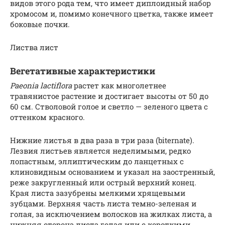
видов этого рода тем, что имеет диплоидный набор
хромосом и, помимо конечного цветка, также имеет
боковые почки.
Листва лист
Вегетативные характеристики
Paeonia lactiflora
растет как многолетнее
травянистое растение и достигает высоты от 50 до
60 см. Стволовой голое и светло — зеленого цвета с
оттенком красного.
Нижние листья в два раза в три раза (biternate).
Лезвия листьев является неделимыми, редко
лопастным, эллиптическим до ланцетных с
клиновидным основанием и указал на заостренный,
реже закругленный или острый верхний конец.
Края листа зазубрены мелкими хрящевыми
зубцами. Верхняя часть листа темно-зеленая и
голая, за исключением волосков на жилках листа, а
нижняя сторона листа голая или с короткими