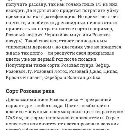
получить рассаду, так как только лишь 1/3 из них
взойдет. Да и для этого придется потратить уйму
времени на их стратификацию. Но время не стоит
на месте, и любители древовидных пионов стали
прививать их на травянистые сорта (например,
Розовый нефрит, Черный жемчуг или Розовая
лазурь). Такой саженец станет полноценным
«пионовым деревом», но цветения уже не придется
ждать так долго – он распусти свои прекрасные
цветы уже на первый год после посадки.
Популярны такие сорта: Розовая пудра, Зефир,
Розовый Лу, Розовый Лотос, Розовый Джао, Ципао,
Красный гигант, Серебро и Золотая рыбка.
Сорт Розовая река
Древоводный пион Розовая река — прекрасный
вариант для любого сада. Цветет необычайно
красиво – крупные полумахровые цветки, размером
17х5 см, по форме напоминают хризантемы. Окрас
лепестков изменяется от светло-розовых верхних
частей к более темному, фиолетовому цвету у