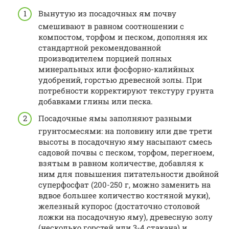
Вынутую из посадочных ям почву
смешивают в равном соотношении с
компостом, торфом и песком, дополняя их
стандартной рекомендованной
производителем порцией полных
минеральных или фосфорно-калийных
удобрений, горстью древесной золы. При
потребности корректируют текстуру грунта
добавками глины или песка.
Посадочные ямы заполняют разными
грунтосмесями: на половину или две трети
высоты в посадочную яму насыпают смесь
садовой почвы с песком, торфом, перегноем,
взятым в равном количестве, добавляя к
ним для повышения питательности двойной
суперфосфат (200-250 г, можно заменить на
вдвое большее количество костяной муки),
железный купорос (достаточно столовой
ложки на посадочную яму), древесную золу
(несколько горстей или 3-4 стакана) и